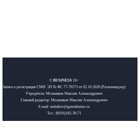
Подписывайтесь
О нас
Реклама
Вакансии
Правила
Контакты
©
BUSINESS
16+
Запись о регистрации СМИ: ЭЛ № ФС 77-79273 от 02.10.2020 (Роскомнадзор)
Учредитель: Мельников Максим Алекасндрович
Главный редактор: Мельников Максим Алекасндрович
E-mail: melnikov@gazetabiznes.ru
Тел.: 8(916)182-39-71