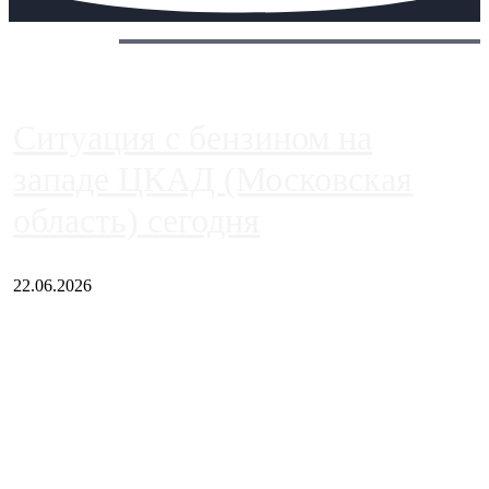
Сегодня:
Ситуация с бензином на
западе ЦКАД (Московская
область) сегодня
22.06.2026
Чем ближе к центру столицы, тем ситуация на АЗС лучше.
Однако АЗС, расположенные на приличном удалении от
Москвы, имеют более видимые проблемы. Так, некоторые
заправки на ЦКАД либо не работают полностью, либо
работают с ...
Загрузить больше