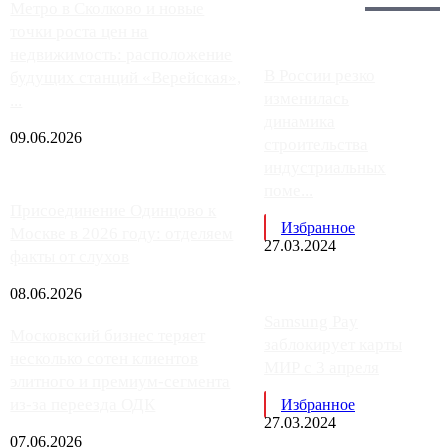
Главное:
Метро в Сколково и новые
точки роста цен на
недвижимость: расположение
В России резко
будущих станций «Верейская»,
изменилась
...
динамика
09.06.2026
строительства
индустриальных
поме...
Присоединение Одинцово к
Избранное
Москве в 2026 году: отделяем
27.03.2024
факты от слухов
08.06.2026
Samsung Pay
Московский бизнес теряет
заблокирует карты
несколько сотен клиентов
МИР с 3 апреля
элитного и премиум-сегмента
из-за переезда ОДК
Избранное
27.03.2024
07.06.2026