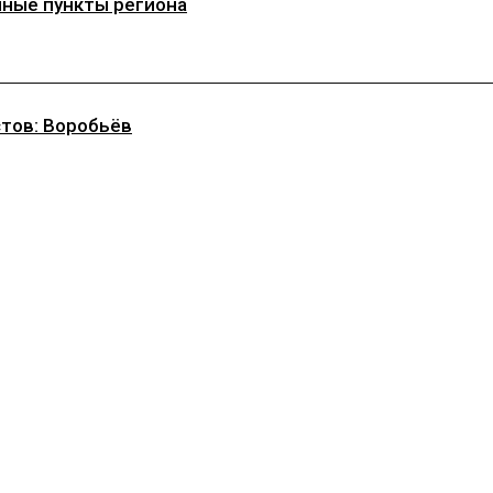
чные пункты региона
стов: Воробьёв