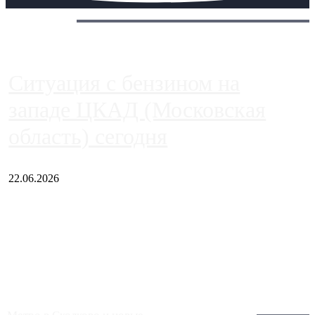
Сегодня:
Ситуация с бензином на
западе ЦКАД (Московская
область) сегодня
22.06.2026
Чем ближе к центру столицы, тем ситуация на АЗС лучше.
Однако АЗС, расположенные на приличном удалении от
Москвы, имеют более видимые проблемы. Так, некоторые
заправки на ЦКАД либо не работают полностью, либо
работают с ...
Загрузить больше