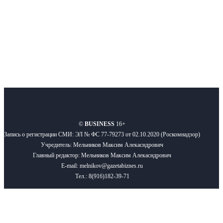
Подписывайтесь
О нас
Реклама
Вакансии
Правила
Контакты
©
BUSINESS
16+
Запись о регистрации СМИ: ЭЛ № ФС 77-79273 от 02.10.2020 (Роскомнадзор)
Учредитель: Мельников Максим Алекасндрович
Главный редактор: Мельников Максим Алекасндрович
E-mail: melnikov@gazetabiznes.ru
Тел.: 8(916)182-39-71