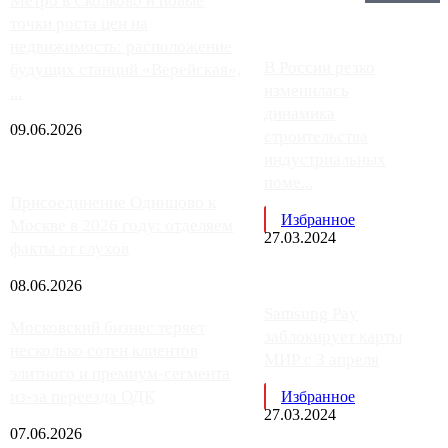
Главное:
Метро в Сколково и новые
точки роста цен на
недвижимость: расположение
В России резко
будущих станций «Верейская»,
изменилась
...
динамика
09.06.2026
строительства
индустриальных
поме...
Присоединение Одинцово к
Избранное
Москве в 2026 году: отделяем
27.03.2024
факты от слухов
08.06.2026
Samsung Pay
Московский бизнес теряет
заблокирует карты
несколько сотен клиентов
МИР с 3 апреля
элитного и премиум-сегмента
из-за переезда ОДК
Избранное
27.03.2024
07.06.2026