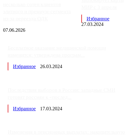
заблокирует карты
несколько сотен клиентов
МИР с 3 апреля
элитного и премиум-сегмента
из-за переезда ОДК
Избранное
27.03.2024
07.06.2026
Бесплатное оказание медицинской помощи
изменится: утверждена програм...
Избранное
26.03.2024
Последствия выборов в России: западные СМИ
готовят россиян к «послед...
Избранное
17.03.2024
Изменения в пенсионных выплатах: накопительную