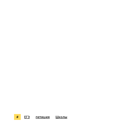
#
ЕГЭ
петиция
Школы