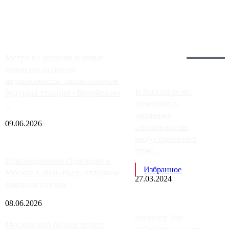
заправки на ЦКАД либо не работают полностью, либо
работают с ...
Загрузить больше
Главное:
Метро в Сколково и новые
точки роста цен на
недвижимость: расположение
В России резко
будущих станций «Верейская»,
изменилась
...
динамика
09.06.2026
строительства
индустриальных
поме...
Присоединение Одинцово к
Избранное
Москве в 2026 году: отделяем
27.03.2024
факты от слухов
08.06.2026
Samsung Pay
Московский бизнес теряет