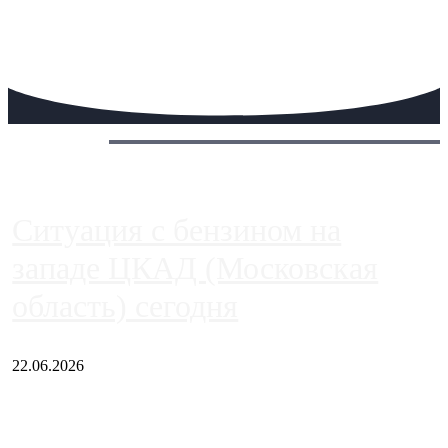
Сегодня:
Ситуация с бензином на
западе ЦКАД (Московская
область) сегодня
22.06.2026
Чем ближе к центру столицы, тем ситуация на АЗС лучше.
Однако АЗС, расположенные на приличном удалении от
Москвы, имеют более видимые проблемы. Так, некоторые