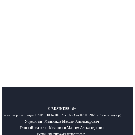
Интернет-СМИ с фокусом на события, влияющие на бизнес
Московского региона, основанное в 2009 году. Ежедневно публикуем
новости бизнеса и новости для бизнеса.
Подписывайтесь
О нас
Реклама
Вакансии
Правила
Контакты
©
BUSINESS
16+
Запись о регистрации СМИ: ЭЛ № ФС 77-79273 от 02.10.2020 (Роскомнадзор)
Учредитель: Мельников Максим Алекасндрович
Главный редактор: Мельников Максим Алекасндрович
E-mail: melnikov@gazetabiznes.ru