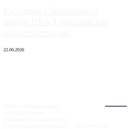
Ситуация с бензином на
западе ЦКАД (Московская
область) сегодня
22.06.2026
Чем ближе к центру столицы, тем ситуация на АЗС лучше.
Однако АЗС, расположенные на приличном удалении от
Москвы, имеют более видимые проблемы. Так, некоторые
заправки на ЦКАД либо не работают полностью, либо
работают с ...
Загрузить больше
Главное:
Метро в Сколково и новые
точки роста цен на
недвижимость: расположение
В России резко
будущих станций «Верейская»,