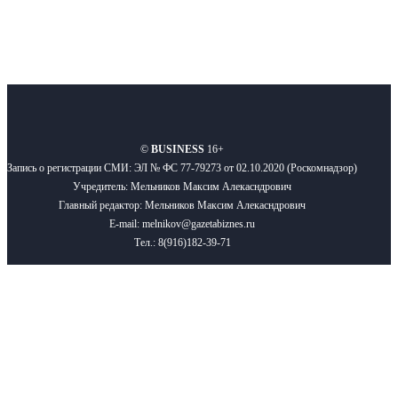
О нас
Реклама
Вакансии
Правила
Контакты
©
BUSINESS
16+
Запись о регистрации СМИ: ЭЛ № ФС 77-79273 от 02.10.2020 (Роскомнадзор)
Учредитель: Мельников Максим Алекасндрович
Главный редактор: Мельников Максим Алекасндрович
E-mail: melnikov@gazetabiznes.ru
Тел.: 8(916)182-39-71