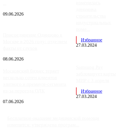
изменилась
...
динамика
09.06.2026
строительства
индустриальных
поме...
Присоединение Одинцово к
Избранное
Москве в 2026 году: отделяем
27.03.2024
факты от слухов
08.06.2026
Samsung Pay
Московский бизнес теряет
заблокирует карты
несколько сотен клиентов
МИР с 3 апреля
элитного и премиум-сегмента
из-за переезда ОДК
Избранное
27.03.2024
07.06.2026
Бесплатное оказание медицинской помощи
изменится: утверждена програм...