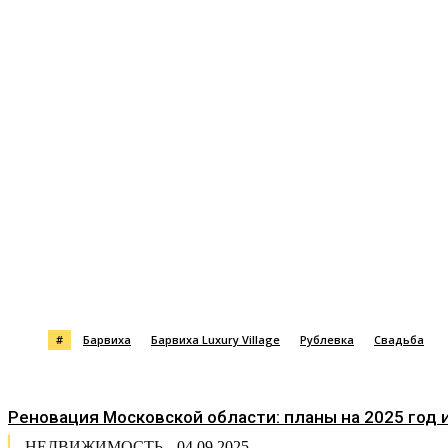
Поделиться
#
Барвиха
Барвиха Luxury Village
Рублевка
Свадьба
Реновация Московской области: планы на 2025 год 
НЕДВИЖИМОСТЬ
04.09.2025