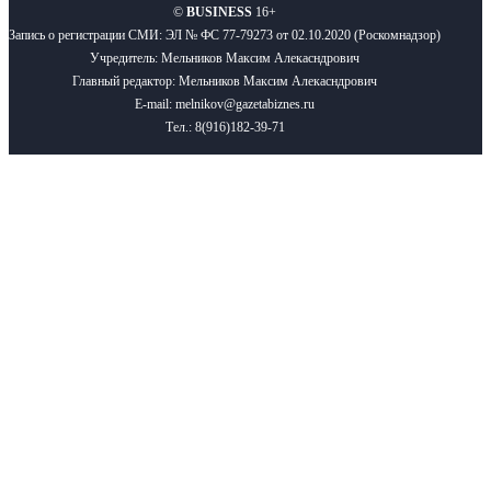
©
BUSINESS
16+
Запись о регистрации СМИ: ЭЛ № ФС 77-79273 от 02.10.2020 (Роскомнадзор)
Учредитель: Мельников Максим Алекасндрович
Главный редактор: Мельников Максим Алекасндрович
E-mail: melnikov@gazetabiznes.ru
Тел.: 8(916)182-39-71