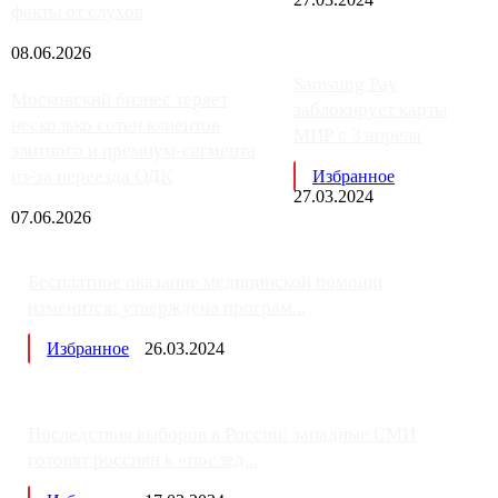
факты от слухов
08.06.2026
Samsung Pay
Московский бизнес теряет
заблокирует карты
несколько сотен клиентов
МИР с 3 апреля
элитного и премиум-сегмента
из-за переезда ОДК
Избранное
27.03.2024
07.06.2026
Бесплатное оказание медицинской помощи
изменится: утверждена програм...
Избранное
26.03.2024
Последствия выборов в России: западные СМИ
готовят россиян к «послед...