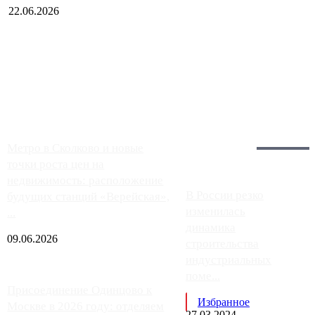
22.06.2026
Чем ближе к центру столицы, тем ситуация на АЗС лучше.
Однако АЗС, расположенные на приличном удалении от
Москвы, имеют более видимые проблемы. Так, некоторые
заправки на ЦКАД либо не работают полностью, либо
работают с ...
Загрузить больше
Главное:
Метро в Сколково и новые
точки роста цен на
недвижимость: расположение
В России резко
будущих станций «Верейская»,
изменилась
...
динамика
09.06.2026
строительства
индустриальных
поме...
Присоединение Одинцово к
Избранное
Москве в 2026 году: отделяем
27.03.2024