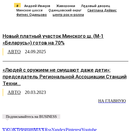
#
Андрей Иванов
Жаворонки
Ледовый дворец
Минское шоссе
Одинцовский округ
Светлана Дейвис
Фитнес Одинцово
центр рок-н-ролла
Новый платный участок Минского ш. (М-1
«Беларусь») готов на 70%
АВТО
24.09.2025
«Людей с оружием не смущают даже дети»:
председатель Региональной Ассоциации Станций
Техни...
АВТО
20.03.2023
НА ГЛАВНУЮ
Подписывайтесь на BUSINESS
Предложить новость
VK
OK
Telegram
MAX
Rss
Yandex
Pinterest
Youtube