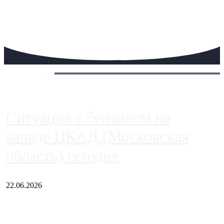
Сегодня:
Ситуация с бензином на
западе ЦКАД (Московская
область) сегодня
22.06.2026
Чем ближе к центру столицы, тем ситуация на АЗС лучше.
Однако АЗС, расположенные на приличном удалении от
Москвы, имеют более видимые проблемы. Так, некоторые