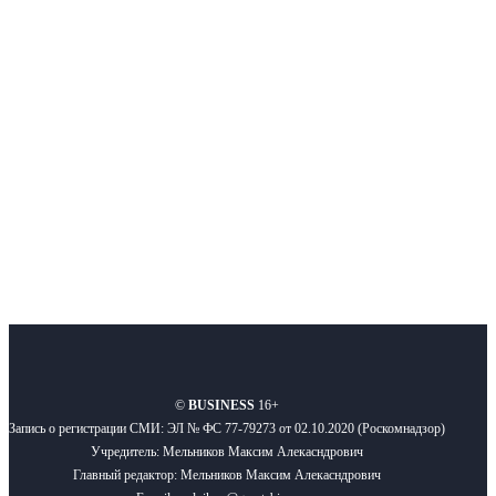
Интернет-СМИ с фокусом на события, влияющие на бизнес
Московского региона, основанное в 2009 году. Ежедневно публикуем
новости бизнеса и новости для бизнеса.
Подписывайтесь
О нас
Реклама
Вакансии
Правила
Контакты
©
BUSINESS
16+
Запись о регистрации СМИ: ЭЛ № ФС 77-79273 от 02.10.2020 (Роскомнадзор)
Учредитель: Мельников Максим Алекасндрович
Главный редактор: Мельников Максим Алекасндрович