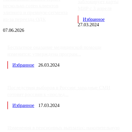
заблокирует карты
несколько сотен клиентов
МИР с 3 апреля
элитного и премиум-сегмента
из-за переезда ОДК
Избранное
27.03.2024
07.06.2026
Бесплатное оказание медицинской помощи
изменится: утверждена програм...
Избранное
26.03.2024
Последствия выборов в России: западные СМИ
готовят россиян к «послед...
Избранное
17.03.2024
Изменения в пенсионных выплатах: накопительную