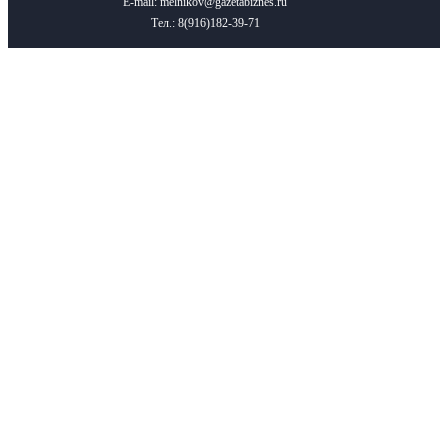
E-mail: melnikov@gazetabiznes.ru
Тел.: 8(916)182-39-71