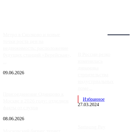
заправки на ЦКАД либо не работают полностью, либо
работают с ...
Загрузить больше
Главное:
Метро в Сколково и новые
точки роста цен на
недвижимость: расположение
В России резко
будущих станций «Верейская»,
изменилась
...
динамика
09.06.2026
строительства
индустриальных
поме...
Присоединение Одинцово к
Избранное
Москве в 2026 году: отделяем
27.03.2024
факты от слухов
08.06.2026
Samsung Pay
Московский бизнес теряет