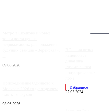
Москвы, имеют более видимые проблемы. Так, некоторые
заправки на ЦКАД либо не работают полностью, либо
работают с ...
Загрузить больше
Главное:
Метро в Сколково и новые
точки роста цен на
недвижимость: расположение
В России резко
будущих станций «Верейская»,
изменилась
...
динамика
09.06.2026
строительства
индустриальных
поме...
Присоединение Одинцово к
Избранное
Москве в 2026 году: отделяем
27.03.2024
факты от слухов
08.06.2026
Samsung Pay