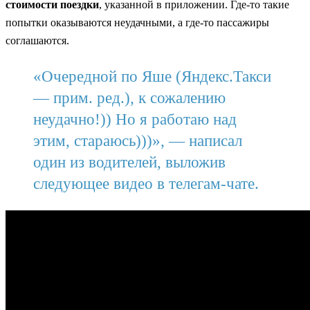
стоимости поездки
, указанной в приложении. Где-то такие
попытки оказываются неудачными, а где-то пассажиры
соглашаются.
«Очередной по Яше (Яндекс.Такси
— прим. ред.), к сожалению
неудачно!)) Но я работаю над
этим, стараюсь)))», — написал
один из водителей, выложив
следующее видео в телегам-чате.