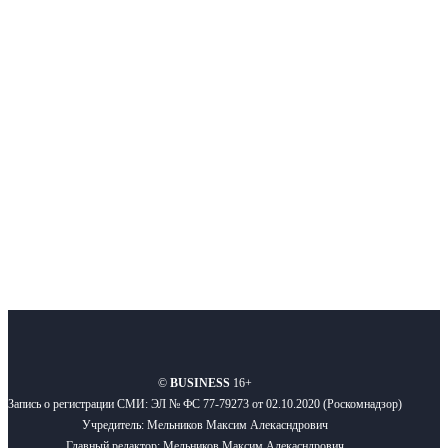
Интернет-СМИ с фокусом на события, влияющие на бизнес
Московского региона, основанное в 2009 году. Ежедневно публикуем
новости бизнеса и новости для бизнеса.
Подписывайтесь
О нас
Реклама
Вакансии
Правила
Контакты
©
BUSINESS
16+
Запись о регистрации СМИ: ЭЛ № ФС 77-79273 от 02.10.2020 (Роскомнадзор)
Учредитель: Мельников Максим Алекасндрович
Главный редактор: Мельников Максим Алекасндрович