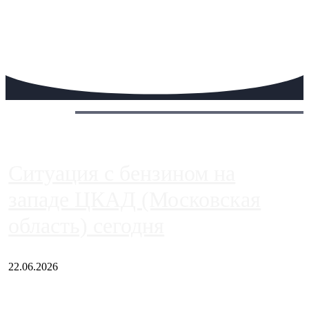
Сегодня:
Ситуация с бензином на
западе ЦКАД (Московская
область) сегодня
22.06.2026
Чем ближе к центру столицы, тем ситуация на АЗС лучше.
Однако АЗС, расположенные на приличном удалении от