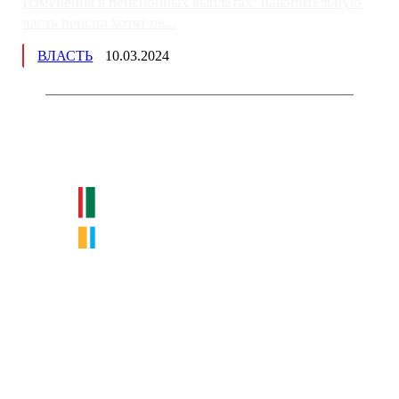
Изменения в пенсионных выплатах: накопительную
часть пенсии хотят пе...
ВЛАСТЬ
10.03.2024
Немного о нас