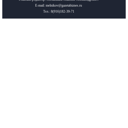
E-mail: melnikov@gazetabiznes.ru
Тел.: 8(916)182-39-71