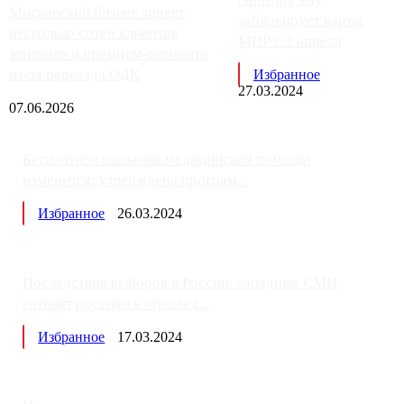
Московский бизнес теряет
заблокирует карты
несколько сотен клиентов
МИР с 3 апреля
элитного и премиум-сегмента
из-за переезда ОДК
Избранное
27.03.2024
07.06.2026
Бесплатное оказание медицинской помощи
изменится: утверждена програм...
Избранное
26.03.2024
Последствия выборов в России: западные СМИ
готовят россиян к «послед...
Избранное
17.03.2024