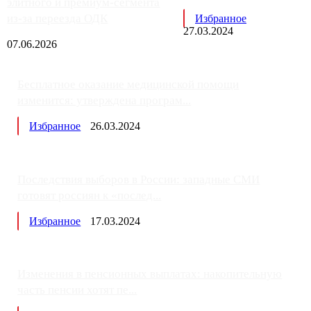
элитного и премиум-сегмента
из-за переезда ОДК
Избранное
27.03.2024
07.06.2026
Бесплатное оказание медицинской помощи
изменится: утверждена програм...
Избранное
26.03.2024
Последствия выборов в России: западные СМИ
готовят россиян к «послед...
Избранное
17.03.2024
Изменения в пенсионных выплатах: накопительную
часть пенсии хотят пе...