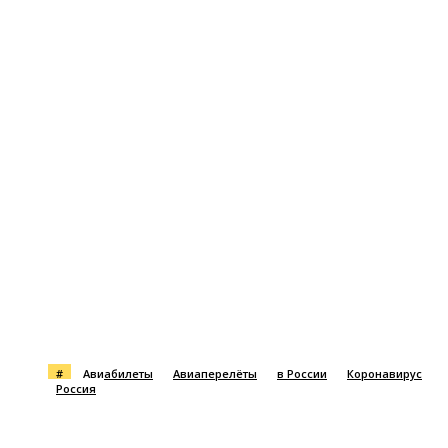
#
Авиабилеты
Авиаперелёты
в России
Коронавирус
Россия