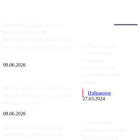
Загрузить больше
Главное:
Метро в Сколково и новые
точки роста цен на
недвижимость: расположение
В России резко
будущих станций «Верейская»,
изменилась
...
динамика
09.06.2026
строительства
индустриальных
поме...
Присоединение Одинцово к
Избранное
Москве в 2026 году: отделяем
27.03.2024
факты от слухов
08.06.2026
Samsung Pay
Московский бизнес теряет
заблокирует карты
несколько сотен клиентов
МИР с 3 апреля