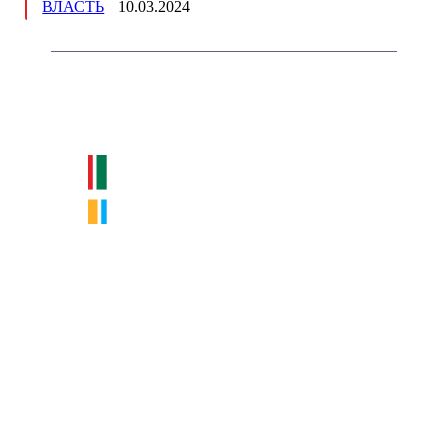
ВЛАСТЬ
10.03.2024
Немного о нас
Интернет-СМИ с фокусом на события, влияющие на бизнес
Московского региона, основанное в 2009 году. Ежедневно публикуем