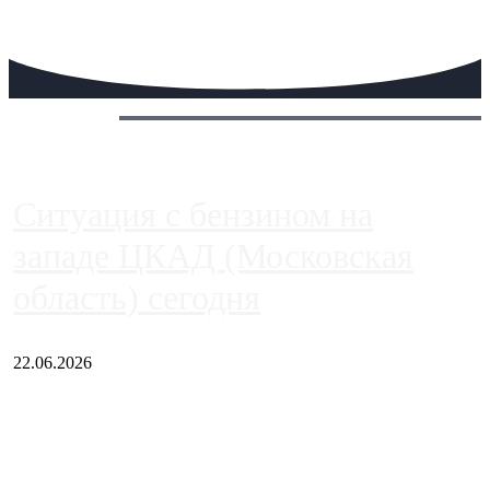
Сегодня:
Ситуация с бензином на
западе ЦКАД (Московская
область) сегодня
22.06.2026
Чем ближе к центру столицы, тем ситуация на АЗС лучше.
Однако АЗС, расположенные на приличном удалении от
Москвы, имеют более видимые проблемы. Так, некоторые
заправки на ЦКАД либо не работают полностью, либо
работают с ...