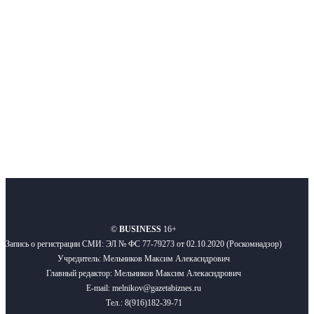
новости бизнеса и новости для бизнеса.
Подписывайтесь
О нас
Реклама
Вакансии
Правила
Контакты
©
BUSINESS
16+
Запись о регистрации СМИ: ЭЛ № ФС 77-79273 от 02.10.2020 (Роскомнадзор)
Учредитель: Мельников Максим Алекасндрович
Главный редактор: Мельников Максим Алекасндрович
E-mail: melnikov@gazetabiznes.ru
Тел.: 8(916)182-39-71