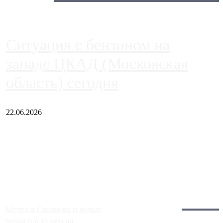
Сегодня:
Ситуация с бензином на
западе ЦКАД (Московская
область) сегодня
22.06.2026
Чем ближе к центру столицы, тем ситуация на АЗС лучше.
Однако АЗС, расположенные на приличном удалении от
Москвы, имеют более видимые проблемы. Так, некоторые
заправки на ЦКАД либо не работают полностью, либо
работают с ...
Загрузить больше
Главное:
Метро в Сколково и новые
точки роста цен на