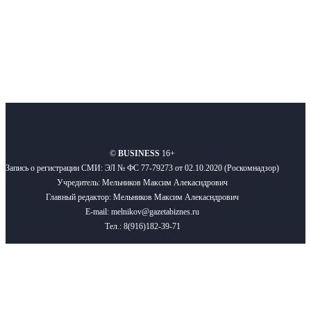
Подписывайтесь
О нас
Реклама
Вакансии
Правила
Контакты
©
BUSINESS
16+
Запись о регистрации СМИ: ЭЛ № ФС 77-79273 от 02.10.2020 (Роскомнадзор)
Учредитель: Мельников Максим Алекасндрович
Главный редактор: Мельников Максим Алекасндрович
E-mail: melnikov@gazetabiznes.ru
Тел.: 8(916)182-39-71