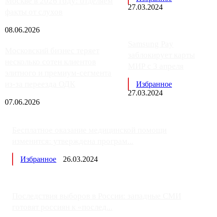
Москве в 2026 году: отделяем
27.03.2024
факты от слухов
08.06.2026
Samsung Pay
Московский бизнес теряет
заблокирует карты
несколько сотен клиентов
МИР с 3 апреля
элитного и премиум-сегмента
из-за переезда ОДК
Избранное
27.03.2024
07.06.2026
Бесплатное оказание медицинской помощи
изменится: утверждена програм...
Избранное
26.03.2024
Последствия выборов в России: западные СМИ
готовят россиян к «послед...