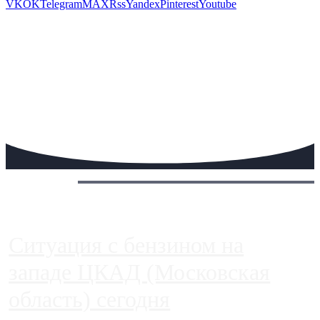
VK
OK
Telegram
MAX
Rss
Yandex
Pinterest
Youtube
Сегодня:
Ситуация с бензином на
западе ЦКАД (Московская
область) сегодня