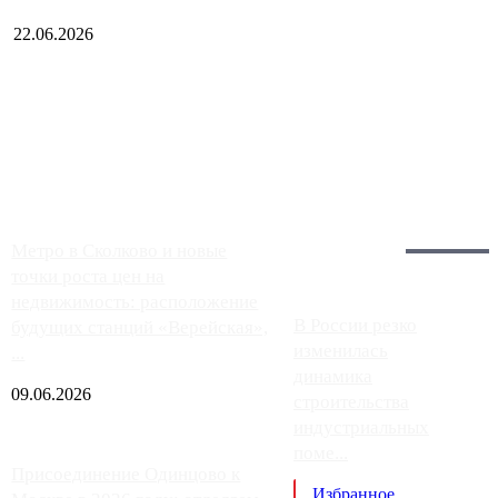
22.06.2026
Чем ближе к центру столицы, тем ситуация на АЗС лучше.
Однако АЗС, расположенные на приличном удалении от
Москвы, имеют более видимые проблемы. Так, некоторые
заправки на ЦКАД либо не работают полностью, либо
работают с ...
Загрузить больше
Главное:
Метро в Сколково и новые
точки роста цен на
недвижимость: расположение
В России резко
будущих станций «Верейская»,
изменилась
...
динамика
09.06.2026
строительства
индустриальных
поме...
Присоединение Одинцово к
Избранное