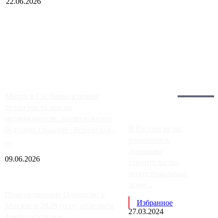
22.06.2026
Чем ближе к центру столицы, тем ситуация на АЗС лучше.
Однако АЗС, расположенные на приличном удалении от
Москвы, имеют более видимые проблемы. Так, некоторые
заправки на ЦКАД либо не работают полностью, либо
работают с ...
Загрузить больше
Главное:
Метро в Сколково и новые
точки роста цен на
недвижимость: расположение
В России резко
будущих станций «Верейская»,
изменилась
...
динамика
09.06.2026
строительства
индустриальных
поме...
Присоединение Одинцово к
Избранное
Москве в 2026 году: отделяем
27.03.2024
факты от слухов