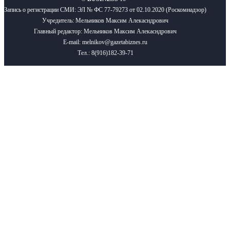
Запись о регистрации СМИ: ЭЛ № ФС 77-79273 от 02.10.2020 (Роскомнадзор)
Учредитель: Мельников Максим Алекасндрович
Главный редактор: Мельников Максим Алекасндрович
E-mail: melnikov@gazetabiznes.ru
Тел.: 8(916)182-39-71