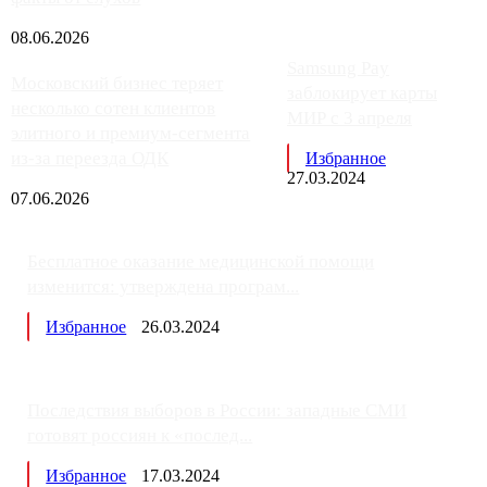
08.06.2026
Samsung Pay
Московский бизнес теряет
заблокирует карты
несколько сотен клиентов
МИР с 3 апреля
элитного и премиум-сегмента
из-за переезда ОДК
Избранное
27.03.2024
07.06.2026
Бесплатное оказание медицинской помощи
изменится: утверждена програм...
Избранное
26.03.2024
Последствия выборов в России: западные СМИ
готовят россиян к «послед...
Избранное
17.03.2024