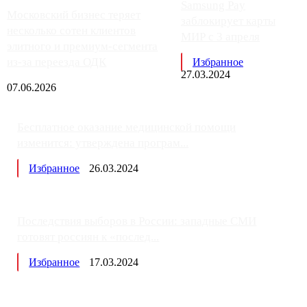
Samsung Pay
Московский бизнес теряет
заблокирует карты
несколько сотен клиентов
МИР с 3 апреля
элитного и премиум-сегмента
из-за переезда ОДК
Избранное
27.03.2024
07.06.2026
Бесплатное оказание медицинской помощи
изменится: утверждена програм...
Избранное
26.03.2024
Последствия выборов в России: западные СМИ
готовят россиян к «послед...
Избранное
17.03.2024