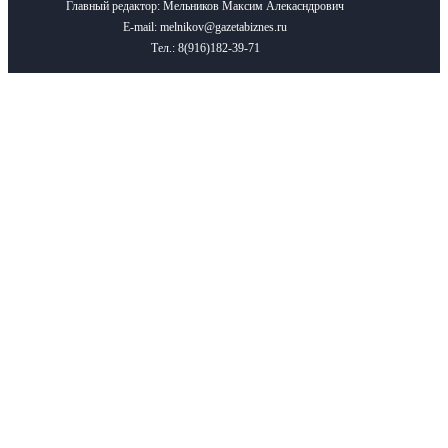
Главный редактор: Мельников Максим Алекасндрович
E-mail: melnikov@gazetabiznes.ru
Тел.: 8(916)182-39-71