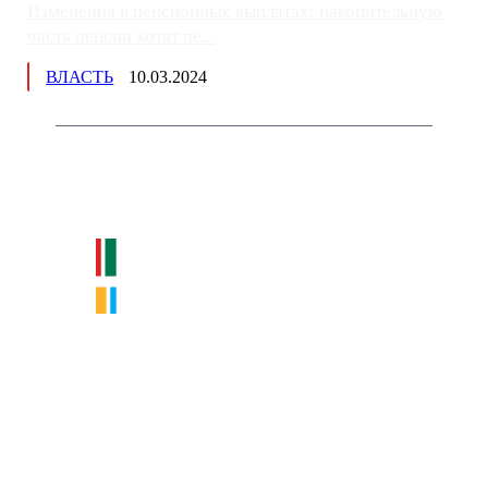
Изменения в пенсионных выплатах: накопительную
часть пенсии хотят пе...
ВЛАСТЬ
10.03.2024
Немного о нас