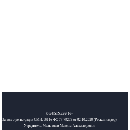
Интернет-СМИ с фокусом на события, влияющие на бизнес
Московского региона, основанное в 2009 году. Ежедневно публикуем
новости бизнеса и новости для бизнеса.
Подписывайтесь
О нас
Реклама
Вакансии
Правила
Контакты
©
BUSINESS
16+
Запись о регистрации СМИ: ЭЛ № ФС 77-79273 от 02.10.2020 (Роскомнадзор)
Учредитель: Мельников Максим Алекасндрович