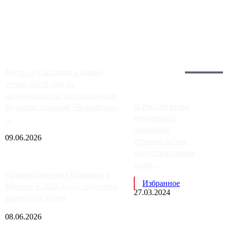
Москвы, имеют более видимые проблемы. Так, некоторые
заправки на ЦКАД либо не работают полностью, либо
работают с ...
Загрузить больше
Главное:
Метро в Сколково и новые
точки роста цен на
недвижимость: расположение
В России резко
будущих станций «Верейская»,
изменилась
...
динамика
09.06.2026
строительства
индустриальных
поме...
Присоединение Одинцово к
Избранное
Москве в 2026 году: отделяем
27.03.2024
факты от слухов
08.06.2026