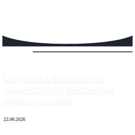
Сегодня:
Ситуация с бензином на
западе ЦКАД (Московская
область) сегодня
22.06.2026
Чем ближе к центру столицы, тем ситуация на АЗС лучше.
Однако АЗС, расположенные на приличном удалении от