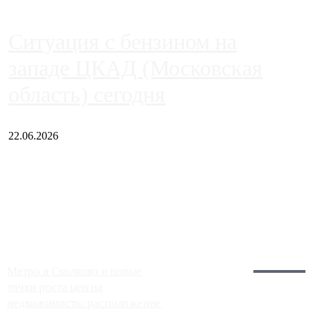
Ситуация с бензином на
западе ЦКАД (Московская
область) сегодня
22.06.2026
Чем ближе к центру столицы, тем ситуация на АЗС лучше.
Однако АЗС, расположенные на приличном удалении от
Москвы, имеют более видимые проблемы. Так, некоторые
заправки на ЦКАД либо не работают полностью, либо
работают с ...
Загрузить больше
Главное:
Метро в Сколково и новые
точки роста цен на
недвижимость: расположение