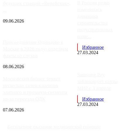
В России резко
будущих станций «Верейская»,
изменилась
...
динамика
09.06.2026
строительства
индустриальных
поме...
Присоединение Одинцово к
Избранное
Москве в 2026 году: отделяем
27.03.2024
факты от слухов
08.06.2026
Samsung Pay
Московский бизнес теряет
заблокирует карты
несколько сотен клиентов
МИР с 3 апреля
элитного и премиум-сегмента
из-за переезда ОДК
Избранное
27.03.2024
07.06.2026
Бесплатное оказание медицинской помощи