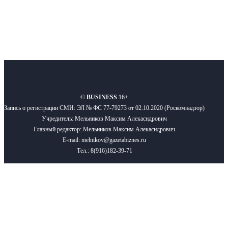
О нас
Реклама
Вакансии
Правила
Контакты
©
BUSINESS
16+
Запись о регистрации СМИ: ЭЛ № ФС 77-79273 от 02.10.2020 (Роскомнадзор)
Учредитель: Мельников Максим Алекасндрович
Главный редактор: Мельников Максим Алекасндрович
E-mail: melnikov@gazetabiznes.ru
Тел.: 8(916)182-39-71