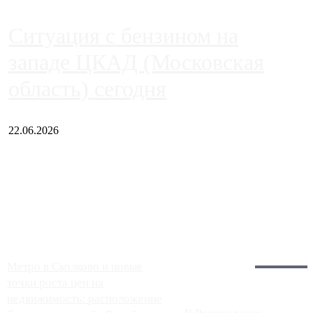
Ситуация с бензином на
западе ЦКАД (Московская
область) сегодня
22.06.2026
Чем ближе к центру столицы, тем ситуация на АЗС лучше.
Однако АЗС, расположенные на приличном удалении от
Москвы, имеют более видимые проблемы. Так, некоторые
заправки на ЦКАД либо не работают полностью, либо
работают с ...
Загрузить больше
Главное:
Метро в Сколково и новые
точки роста цен на
недвижимость: расположение