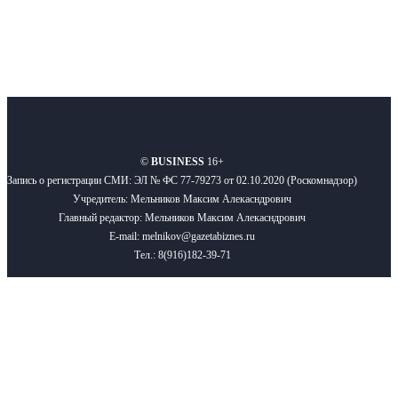
О нас
Реклама
Вакансии
Правила
Контакты
©
BUSINESS
16+
Запись о регистрации СМИ: ЭЛ № ФС 77-79273 от 02.10.2020 (Роскомнадзор)
Учредитель: Мельников Максим Алекасндрович
Главный редактор: Мельников Максим Алекасндрович
E-mail: melnikov@gazetabiznes.ru
Тел.: 8(916)182-39-71