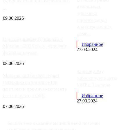
В России резко
будущих станций «Верейская»,
изменилась
...
динамика
09.06.2026
строительства
индустриальных
поме...
Присоединение Одинцово к
Избранное
Москве в 2026 году: отделяем
27.03.2024
факты от слухов
08.06.2026
Samsung Pay
Московский бизнес теряет
заблокирует карты
несколько сотен клиентов
МИР с 3 апреля
элитного и премиум-сегмента
из-за переезда ОДК
Избранное
27.03.2024
07.06.2026
Бесплатное оказание медицинской помощи
изменится: утверждена програм...