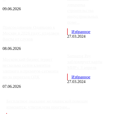
динамика
09.06.2026
строительства
индустриальных
поме...
Присоединение Одинцово к
Избранное
Москве в 2026 году: отделяем
27.03.2024
факты от слухов
08.06.2026
Samsung Pay
Московский бизнес теряет
заблокирует карты
несколько сотен клиентов
МИР с 3 апреля
элитного и премиум-сегмента
из-за переезда ОДК
Избранное
27.03.2024
07.06.2026
Бесплатное оказание медицинской помощи
изменится: утверждена програм...