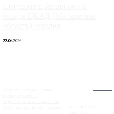
Ситуация с бензином на
западе ЦКАД (Московская
область) сегодня
22.06.2026
Чем ближе к центру столицы, тем ситуация на АЗС лучше.
Однако АЗС, расположенные на приличном удалении от
Москвы, имеют более видимые проблемы. Так, некоторые
заправки на ЦКАД либо не работают полностью, либо
работают с ...
Загрузить больше
Главное:
Метро в Сколково и новые
точки роста цен на
недвижимость: расположение
В России резко
будущих станций «Верейская»,
изменилась
...