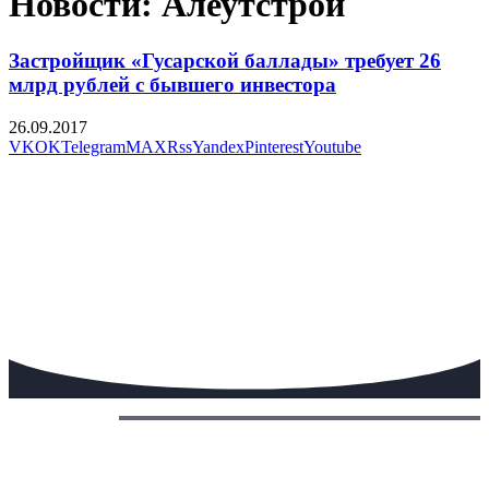
Новости: Алеутстрой
Застройщик «Гусарской баллады» требует 26
млрд рублей с бывшего инвестора
26.09.2017
VK
OK
Telegram
MAX
Rss
Yandex
Pinterest
Youtube
Сегодня: