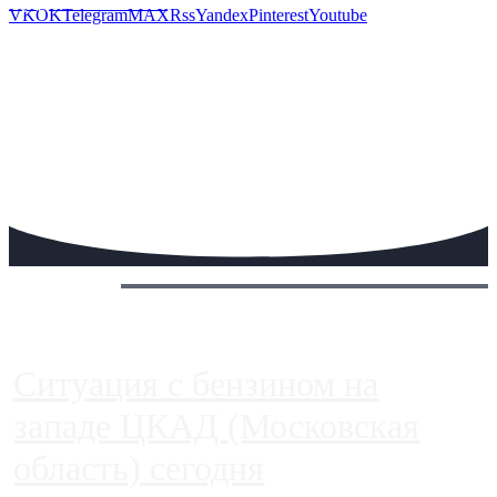
Предложить новость
VK
OK
Telegram
MAX
Rss
Yandex
Pinterest
Youtube
Сегодня:
Ситуация с бензином на
западе ЦКАД (Московская
область) сегодня