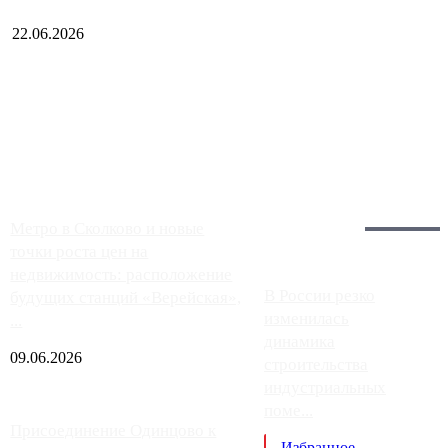
22.06.2026
Чем ближе к центру столицы, тем ситуация на АЗС лучше.
Однако АЗС, расположенные на приличном удалении от
Москвы, имеют более видимые проблемы. Так, некоторые
заправки на ЦКАД либо не работают полностью, либо
работают с ...
Загрузить больше
Главное:
Метро в Сколково и новые
точки роста цен на
недвижимость: расположение
В России резко
будущих станций «Верейская»,
изменилась
...
динамика
09.06.2026
строительства
индустриальных
поме...
Присоединение Одинцово к
Избранное