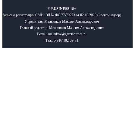
©
BUSINESS
16+
Запись о регистрации СМИ: ЭЛ № ФС 77-79273 от 02.10.2020 (Роскомнадзор)
Учредитель: Мельников Максим Алекасндрович
Главный редактор: Мельников Максим Алекасндрович
E-mail: melnikov@gazetabiznes.ru
Тел.: 8(916)182-39-71