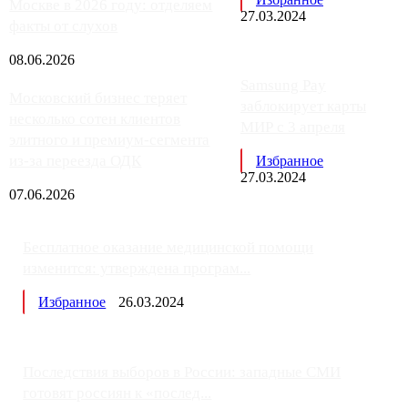
Москве в 2026 году: отделяем
27.03.2024
факты от слухов
08.06.2026
Samsung Pay
Московский бизнес теряет
заблокирует карты
несколько сотен клиентов
МИР с 3 апреля
элитного и премиум-сегмента
из-за переезда ОДК
Избранное
27.03.2024
07.06.2026
Бесплатное оказание медицинской помощи
изменится: утверждена програм...
Избранное
26.03.2024
Последствия выборов в России: западные СМИ
готовят россиян к «послед...