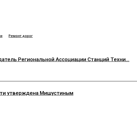
ги
Ремонт дорог
атель Региональной Ассоциации Станций Техни...
асти утверждена Мишустиным