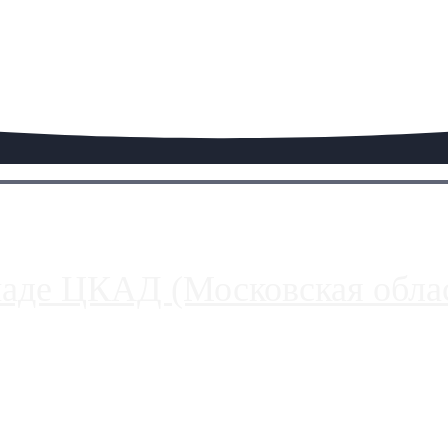
паде ЦКАД (Московская облас
ако АЗС, расположенные на приличном удалении от Москвы, имеют