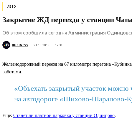
АВТО
Закрытие ЖД переезда у станции Чап
Об этом сообщила сегодня Администрация Одинцовско
BUSINESS
21.10.2019
1230
Железнодорожный переезд на 67 километре перегона «Кубинка1-
работами.
«Объехать закрытый участок можно ч
на автодороге «Шихово-Шарапово-Ку
Ещё:
Станет ли платной парковка у станции Одинцово
.