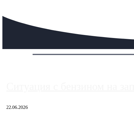
Сегодня:
Ситуация с бензином на за
22.06.2026
Чем ближе к центру столицы, тем ситуация на АЗС лучше. Одн
либо не работают полностью, либо работают с ...