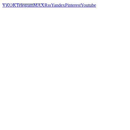
Предложить новость
VK
OK
Telegram
MAX
Rss
Yandex
Pinterest
Youtube