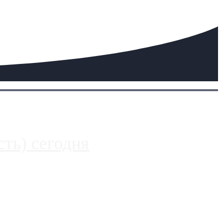
ть) сегодня
 более видимые проблемы. Так, некоторые заправки на ЦКАД