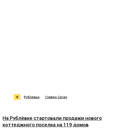
#
Рублевка
Стивен Сигал
На Рублёвке стартовали продажи нового
коттеджного поселка на 119 домов