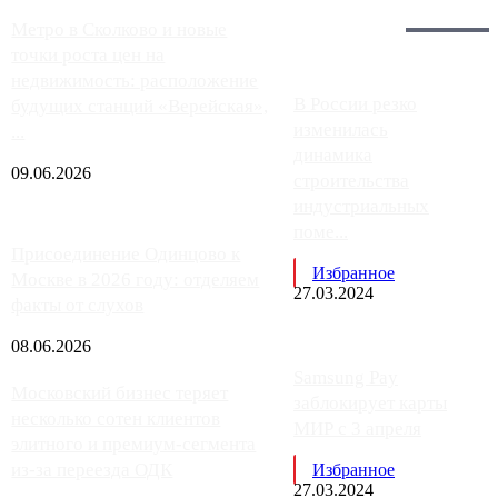
Загрузить больше
Главное:
Метро в Сколково и новые
точки роста цен на
недвижимость: расположение
В России резко
будущих станций «Верейская»,
изменилась
...
динамика
09.06.2026
строительства
индустриальных
поме...
Присоединение Одинцово к
Избранное
Москве в 2026 году: отделяем
27.03.2024
факты от слухов
08.06.2026
Samsung Pay
Московский бизнес теряет
заблокирует карты
несколько сотен клиентов
МИР с 3 апреля
элитного и премиум-сегмента
из-за переезда ОДК
Избранное
27.03.2024