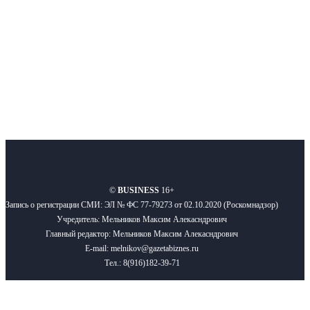
Подписывайтесь
О нас
Реклама
Вакансии
Правила
Контакты
©
BUSINESS
16+
Запись о регистрации СМИ: ЭЛ № ФС 77-79273 от 02.10.2020 (Роскомнадзор)
Учредитель: Мельников Максим Алекасндрович
Главный редактор: Мельников Максим Алекасндрович
E-mail: melnikov@gazetabiznes.ru
Тел.: 8(916)182-39-71