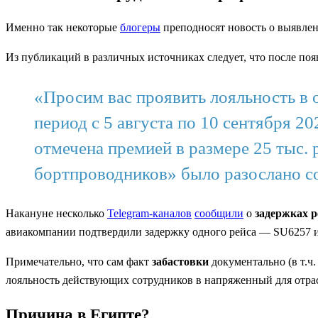
Именно так некоторые
блогеры
преподносят новость о выявлен
Из публикаций в различных источниках следует, что после по
«Просим вас проявить лояльность в
период с 5 августа по 10 сентября 2
отмечена премией в размере 25 тыс.
бортпроводников» было разослано с
Накануне несколько
Telegram-каналов
сообщили
о
задержках р
авиакомпании подтвердили задержку одного рейса — SU6257 из
Примечательно, что сам факт
забастовки
документально (в т.ч
лояльность действующих сотрудников в напряженный для отрас
Причина в Египте?