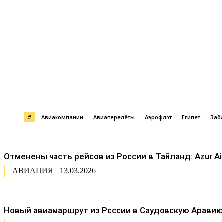
Поделиться
#
Авиакомпании
Авиаперелёты
Аэрофлот
Египет
Заб
Отменены часть рейсов из России в Тайланд: Azur Ai
АВИАЦИЯ
13.03.2026
Новый авиамаршрут из России в Саудовскую Аравию 