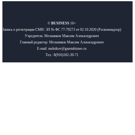
О нас
Реклама
Вакансии
Правила
Контакты
©
BUSINESS
16+
Запись о регистрации СМИ: ЭЛ № ФС 77-79273 от 02.10.2020 (Роскомнадзор)
Учредитель: Мельников Максим Алекасндрович
Главный редактор: Мельников Максим Алекасндрович
E-mail: melnikov@gazetabiznes.ru
Тел.: 8(916)182-39-71