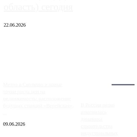
область) сегодня
22.06.2026
Чем ближе к центру столицы, тем ситуация на АЗС лучше.
Однако АЗС, расположенные на приличном удалении от
Москвы, имеют более видимые проблемы. Так, некоторые
заправки на ЦКАД либо не работают полностью, либо
работают с ...
Загрузить больше
Главное:
Метро в Сколково и новые
точки роста цен на
недвижимость: расположение
В России резко
будущих станций «Верейская»,
изменилась
...
динамика
09.06.2026
строительства
индустриальных