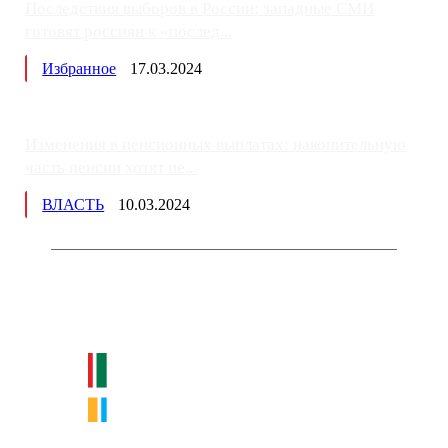
Последствия выборов в России: западные СМИ
готовят россиян к «послед...
Избранное
17.03.2024
Изменения в пенсионных выплатах: накопительную
часть пенсии хотят пе...
ВЛАСТЬ
10.03.2024