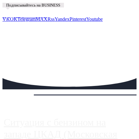
Подписывайтесь на BUSINESS
Предложить новость
VK
OK
Telegram
MAX
Rss
Yandex
Pinterest
Youtube
Сегодня:
Ситуация с бензином на
западе ЦКАД (Московская