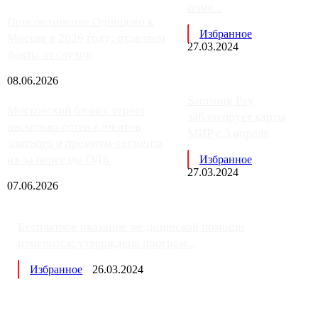
поме...
Присоединение Одинцово к
Избранное
Москве в 2026 году: отделяем
27.03.2024
факты от слухов
08.06.2026
Samsung Pay
Московский бизнес теряет
заблокирует карты
несколько сотен клиентов
МИР с 3 апреля
элитного и премиум-сегмента
из-за переезда ОДК
Избранное
27.03.2024
07.06.2026
Бесплатное оказание медицинской помощи
изменится: утверждена програм...
Избранное
26.03.2024