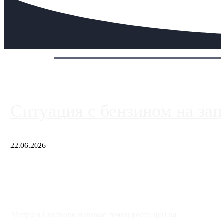
Сегодня:
Ситуация с бензином на за
22.06.2026
Чем ближе к центру столицы, тем ситуация на АЗС лучше. Одн
либо не работают полностью, либо работают с ...
Метро в Сколково и новые точки роста цен на