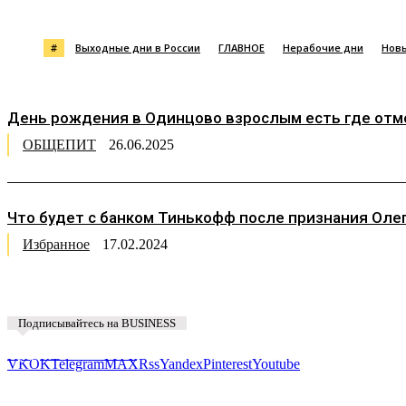
#
Выходные дни в России
ГЛАВНОЕ
Нерабочие дни
Нов
День рождения в Одинцово взрослым есть где отмет
ОБЩЕПИТ
26.06.2025
Что будет с банком Тинькофф после признания Олег
Избранное
17.02.2024
Подписывайтесь на BUSINESS
Предложить новость
VK
OK
Telegram
MAX
Rss
Yandex
Pinterest
Youtube