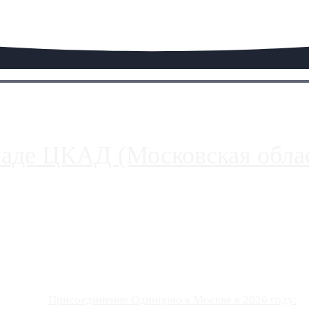
паде ЦКАД (Московская облас
ако АЗС, расположенные на приличном удалении от Москвы, имеют
Присоединение Одинцово к Москве в 2026 году: