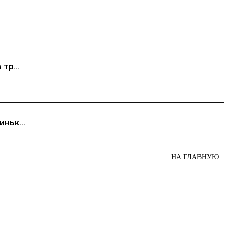
тр...
ньк...
НА ГЛАВНУЮ