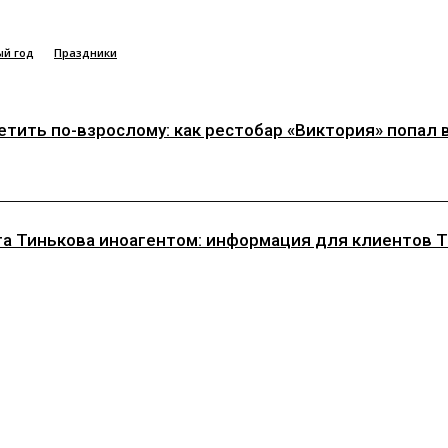
ый год
Праздники
ить по-взрослому: как рестобар «Виктория» попал в 
а Тинькова иноагентом: информация для клиентов Ти