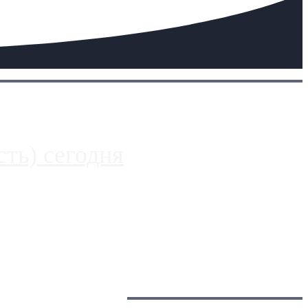
ть) сегодня
 более видимые проблемы. Так, некоторые заправки на ЦКАД
Загрузить больше
Главное: