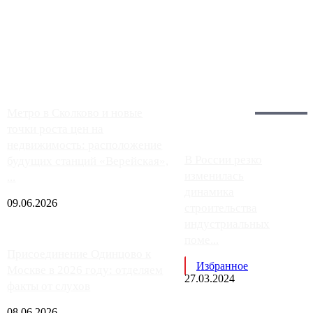
Однако АЗС, расположенные на приличном удалении от
Москвы, имеют более видимые проблемы. Так, некоторые
заправки на ЦКАД либо не работают полностью, либо
работают с ...
Загрузить больше
Главное:
Метро в Сколково и новые
точки роста цен на
недвижимость: расположение
В России резко
будущих станций «Верейская»,
изменилась
...
динамика
09.06.2026
строительства
индустриальных
поме...
Присоединение Одинцово к
Избранное
Москве в 2026 году: отделяем
27.03.2024
факты от слухов
08.06.2026