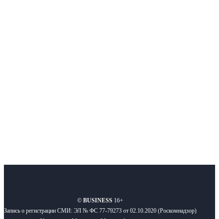
Интернет-СМИ с фокусом на события, влияющие на бизнес
Московского региона, основанное в 2009 году. Ежедневно публикуем
новости бизнеса и новости для бизнеса.
Подписывайтесь
О нас
Реклама
Вакансии
Правила
Контакты
©
BUSINESS
16+
Запись о регистрации СМИ: ЭЛ № ФС 77-79273 от 02.10.2020 (Роскомнадзор)