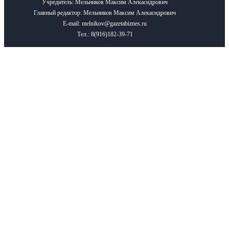
Учредитель: Мельников Максим Алекасндрович
Главный редактор: Мельников Максим Алекасндрович
E-mail: melnikov@gazetabiznes.ru
Тел.: 8(916)182-39-71