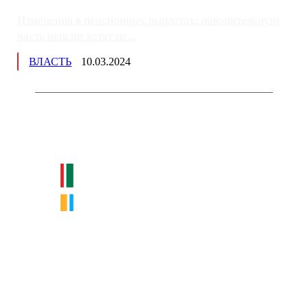
Изменения в пенсионных выплатах: накопительную
часть пенсии хотят пе...
ВЛАСТЬ
10.03.2024
Немного о нас