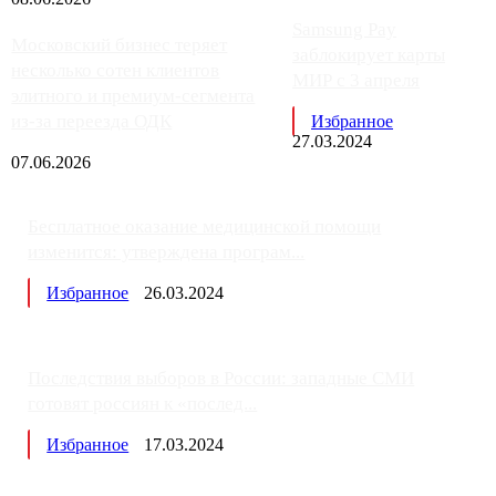
Samsung Pay
Московский бизнес теряет
заблокирует карты
несколько сотен клиентов
МИР с 3 апреля
элитного и премиум-сегмента
из-за переезда ОДК
Избранное
27.03.2024
07.06.2026
Бесплатное оказание медицинской помощи
изменится: утверждена програм...
Избранное
26.03.2024
Последствия выборов в России: западные СМИ
готовят россиян к «послед...
Избранное
17.03.2024