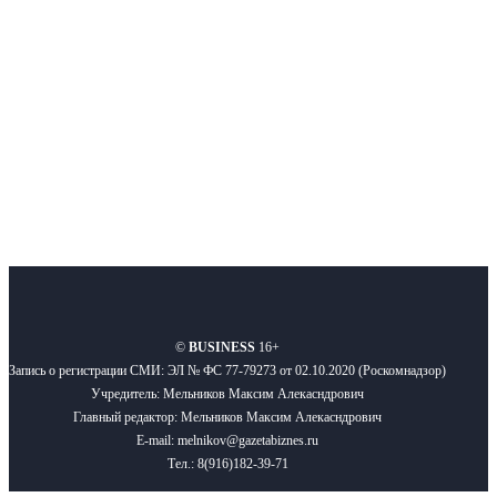
новости бизнеса и новости для бизнеса.
Подписывайтесь
О нас
Реклама
Вакансии
Правила
Контакты
©
BUSINESS
16+
Запись о регистрации СМИ: ЭЛ № ФС 77-79273 от 02.10.2020 (Роскомнадзор)
Учредитель: Мельников Максим Алекасндрович
Главный редактор: Мельников Максим Алекасндрович
E-mail: melnikov@gazetabiznes.ru
Тел.: 8(916)182-39-71