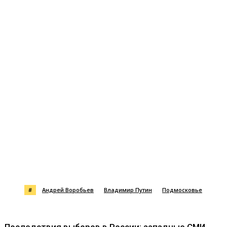
#
Андрей Воробьев
Владимир Путин
Подмосковье