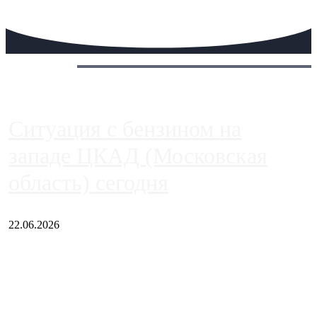
Сегодня:
Ситуация с бензином на
западе ЦКАД (Московская
область) сегодня
22.06.2026
Чем ближе к центру столицы, тем ситуация на АЗС лучше.
Однако АЗС, расположенные на приличном удалении от
Москвы, имеют более видимые проблемы. Так, некоторые
заправки на ЦКАД либо не работают полностью, либо
работают с ...