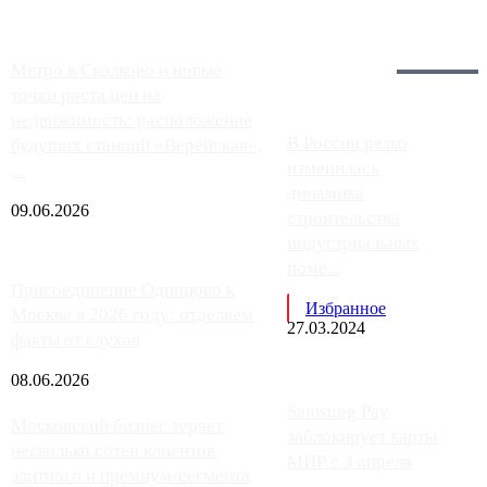
Загрузить больше
Главное:
Метро в Сколково и новые
точки роста цен на
недвижимость: расположение
В России резко
будущих станций «Верейская»,
изменилась
...
динамика
09.06.2026
строительства
индустриальных
поме...
Присоединение Одинцово к
Избранное
Москве в 2026 году: отделяем
27.03.2024
факты от слухов
08.06.2026
Samsung Pay
Московский бизнес теряет
заблокирует карты
несколько сотен клиентов
МИР с 3 апреля
элитного и премиум-сегмента