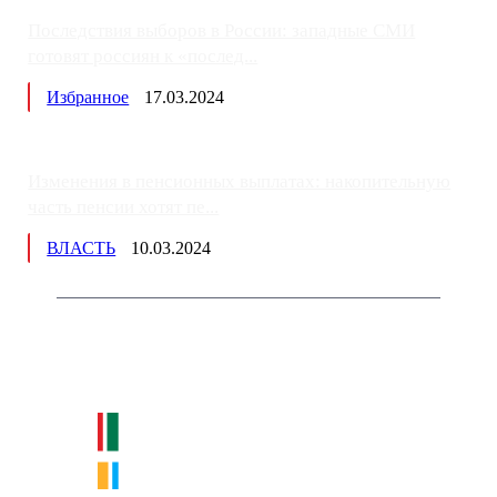
Последствия выборов в России: западные СМИ
готовят россиян к «послед...
Избранное
17.03.2024
Изменения в пенсионных выплатах: накопительную
часть пенсии хотят пе...
ВЛАСТЬ
10.03.2024