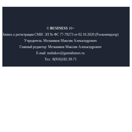
О нас
Реклама
Вакансии
Правила
Контакты
©
BUSINESS
16+
Запись о регистрации СМИ: ЭЛ № ФС 77-79273 от 02.10.2020 (Роскомнадзор)
Учредитель: Мельников Максим Алекасндрович
Главный редактор: Мельников Максим Алекасндрович
E-mail: melnikov@gazetabiznes.ru
Тел.: 8(916)182-39-71