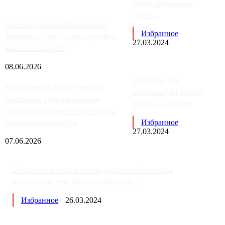
индустриальных
поме...
Присоединение Одинцово к
Избранное
Москве в 2026 году: отделяем
27.03.2024
факты от слухов
08.06.2026
Samsung Pay
Московский бизнес теряет
заблокирует карты
несколько сотен клиентов
МИР с 3 апреля
элитного и премиум-сегмента
из-за переезда ОДК
Избранное
27.03.2024
07.06.2026
Бесплатное оказание медицинской помощи
изменится: утверждена програм...
Избранное
26.03.2024