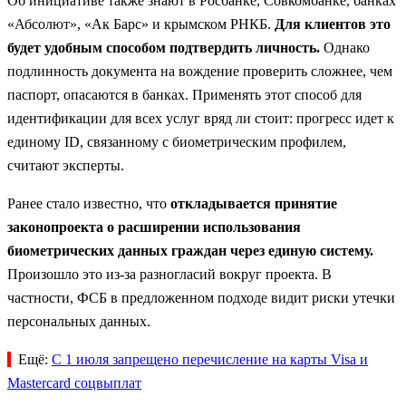
Об инициативе также знают в Росбанке, Совкомбанке, банках
«Абсолют», «Ак Барс» и крымском РНКБ.
Для клиентов это
будет удобным способом подтвердить личность.
Однако
подлинность документа на вождение проверить сложнее, чем
паспорт, опасаются в банках. Применять этот способ для
идентификации для всех услуг вряд ли стоит: прогресс идет к
единому ID, связанному с биометрическим профилем,
считают эксперты.
Ранее стало известно, что
откладывается принятие
законопроекта о расширении использования
биометрических данных граждан через единую систему.
Произошло это из-за разногласий вокруг проекта. В
частности, ФСБ в предложенном подходе видит риски утечки
персональных данных.
Ещё:
C 1 июля запрещено перечисление на карты Visa и
Mastercard соцвыплат