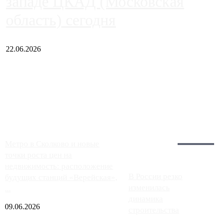
западе ЦКАД (Московская
область) сегодня
22.06.2026
Чем ближе к центру столицы, тем ситуация на АЗС лучше.
Однако АЗС, расположенные на приличном удалении от
Москвы, имеют более видимые проблемы. Так, некоторые
заправки на ЦКАД либо не работают полностью, либо
работают с ...
Загрузить больше
Главное:
Метро в Сколково и новые
точки роста цен на
недвижимость: расположение
В России резко
будущих станций «Верейская»,
изменилась
...
динамика
09.06.2026
строительства