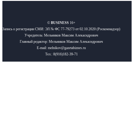
О нас
Реклама
Вакансии
Правила
Контакты
©
BUSINESS
16+
Запись о регистрации СМИ: ЭЛ № ФС 77-79273 от 02.10.2020 (Роскомнадзор)
Учредитель: Мельников Максим Алекасндрович
Главный редактор: Мельников Максим Алекасндрович
E-mail: melnikov@gazetabiznes.ru
Тел.: 8(916)182-39-71