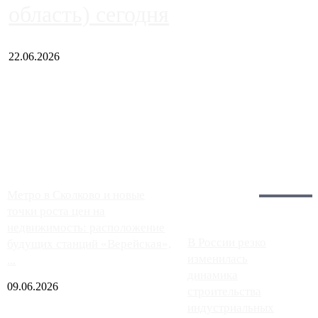
область) сегодня
22.06.2026
Чем ближе к центру столицы, тем ситуация на АЗС лучше.
Однако АЗС, расположенные на приличном удалении от
Москвы, имеют более видимые проблемы. Так, некоторые
заправки на ЦКАД либо не работают полностью, либо
работают с ...
Загрузить больше
Главное:
Метро в Сколково и новые
точки роста цен на
недвижимость: расположение
В России резко
будущих станций «Верейская»,
изменилась
...
динамика
09.06.2026
строительства
индустриальных