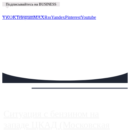
Подписывайтесь на BUSINESS
Предложить новость
VK
OK
Telegram
MAX
Rss
Yandex
Pinterest
Youtube
Сегодня:
Ситуация с бензином на
западе ЦКАД (Московская