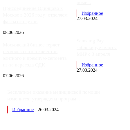
поме...
Присоединение Одинцово к
Избранное
Москве в 2026 году: отделяем
27.03.2024
факты от слухов
08.06.2026
Samsung Pay
Московский бизнес теряет
заблокирует карты
несколько сотен клиентов
МИР с 3 апреля
элитного и премиум-сегмента
из-за переезда ОДК
Избранное
27.03.2024
07.06.2026
Бесплатное оказание медицинской помощи
изменится: утверждена програм...
Избранное
26.03.2024