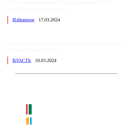
Последствия выборов в России: западные СМИ
готовят россиян к «послед...
Избранное
17.03.2024
Изменения в пенсионных выплатах: накопительную
часть пенсии хотят пе...
ВЛАСТЬ
10.03.2024