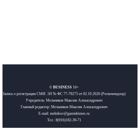
Подписывайтесь
О нас
Реклама
Вакансии
Правила
Контакты
©
BUSINESS
16+
Запись о регистрации СМИ: ЭЛ № ФС 77-79273 от 02.10.2020 (Роскомнадзор)
Учредитель: Мельников Максим Алекасндрович
Главный редактор: Мельников Максим Алекасндрович
E-mail: melnikov@gazetabiznes.ru
Тел.: 8(916)182-39-71