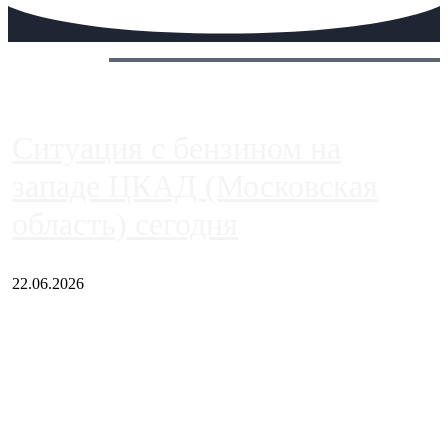
Сегодня:
Ситуация с бензином на
западе ЦКАД (Московская
область) сегодня
22.06.2026
Чем ближе к центру столицы, тем ситуация на АЗС лучше.
Однако АЗС, расположенные на приличном удалении от
Москвы, имеют более видимые проблемы. Так, некоторые
заправки на ЦКАД либо не работают полностью, либо
работают с ...