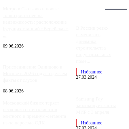
Загрузить больше
Главное:
Метро в Сколково и новые
точки роста цен на
недвижимость: расположение
В России резко
будущих станций «Верейская»,
изменилась
...
динамика
09.06.2026
строительства
индустриальных
поме...
Присоединение Одинцово к
Избранное
Москве в 2026 году: отделяем
27.03.2024
факты от слухов
08.06.2026
Samsung Pay
Московский бизнес теряет
заблокирует карты
несколько сотен клиентов
МИР с 3 апреля
элитного и премиум-сегмента
из-за переезда ОДК
Избранное
27.03.2024