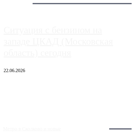
Сегодня:
Ситуация с бензином на
западе ЦКАД (Московская
область) сегодня
22.06.2026
Чем ближе к центру столицы, тем ситуация на АЗС лучше.
Однако АЗС, расположенные на приличном удалении от
Москвы, имеют более видимые проблемы. Так, некоторые
заправки на ЦКАД либо не работают полностью, либо
работают с ...
Загрузить больше
Главное:
Метро в Сколково и новые