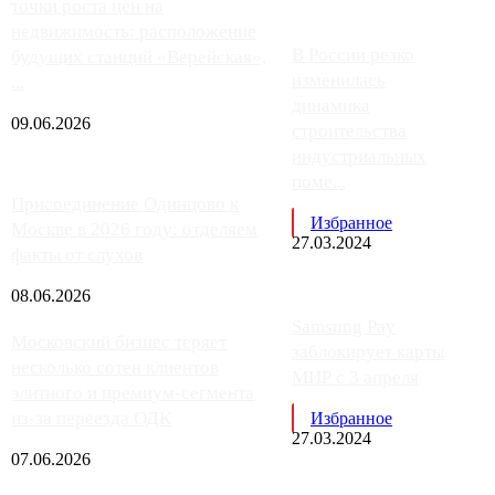
точки роста цен на
недвижимость: расположение
В России резко
будущих станций «Верейская»,
изменилась
...
динамика
09.06.2026
строительства
индустриальных
поме...
Присоединение Одинцово к
Избранное
Москве в 2026 году: отделяем
27.03.2024
факты от слухов
08.06.2026
Samsung Pay
Московский бизнес теряет
заблокирует карты
несколько сотен клиентов
МИР с 3 апреля
элитного и премиум-сегмента
из-за переезда ОДК
Избранное
27.03.2024
07.06.2026