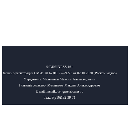
Подписывайтесь
О нас
Реклама
Вакансии
Правила
Контакты
©
BUSINESS
16+
Запись о регистрации СМИ: ЭЛ № ФС 77-79273 от 02.10.2020 (Роскомнадзор)
Учредитель: Мельников Максим Алекасндрович
Главный редактор: Мельников Максим Алекасндрович
E-mail: melnikov@gazetabiznes.ru
Тел.: 8(916)182-39-71