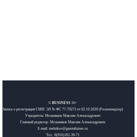
Московского региона, основанное в 2009 году. Ежедневно публикуем
новости бизнеса и новости для бизнеса.
Подписывайтесь
О нас
Реклама
Вакансии
Правила
Контакты
©
BUSINESS
16+
Запись о регистрации СМИ: ЭЛ № ФС 77-79273 от 02.10.2020 (Роскомнадзор)
Учредитель: Мельников Максим Алекасндрович
Главный редактор: Мельников Максим Алекасндрович
E-mail: melnikov@gazetabiznes.ru
Тел.: 8(916)182-39-71