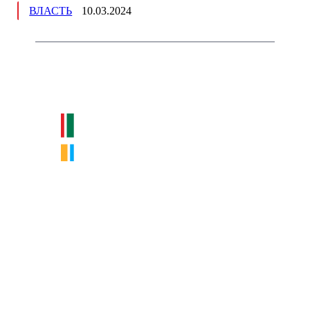
ВЛАСТЬ
10.03.2024
Немного о нас
Интернет-СМИ с фокусом на события, влияющие на бизнес