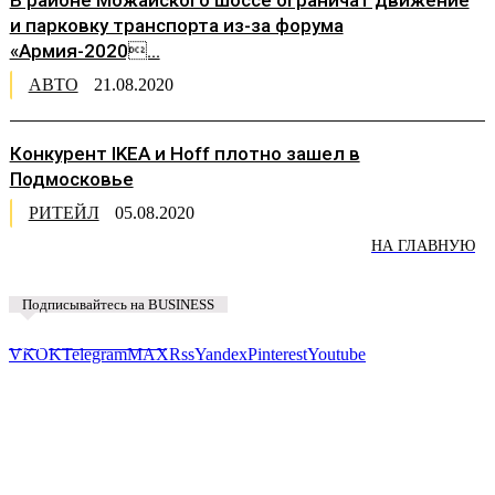
В районе Можайского шоссе ограничат движение
и парковку транспорта из-за форума
«Армия-2020...
АВТО
21.08.2020
Конкурент IKEA и Hoff плотно зашел в
Подмосковье
РИТЕЙЛ
05.08.2020
НА ГЛАВНУЮ
Подписывайтесь на BUSINESS
Предложить новость
VK
OK
Telegram
MAX
Rss
Yandex
Pinterest
Youtube