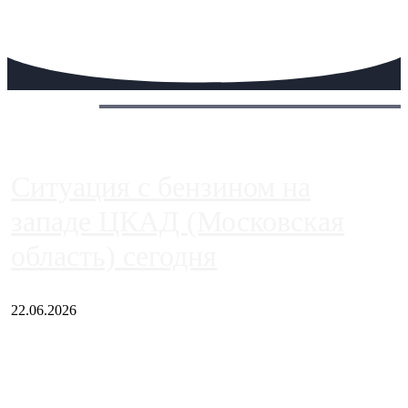
Сегодня:
Ситуация с бензином на
западе ЦКАД (Московская
область) сегодня
22.06.2026
Чем ближе к центру столицы, тем ситуация на АЗС лучше.
Однако АЗС, расположенные на приличном удалении от
Москвы, имеют более видимые проблемы. Так, некоторые
заправки на ЦКАД либо не работают полностью, либо