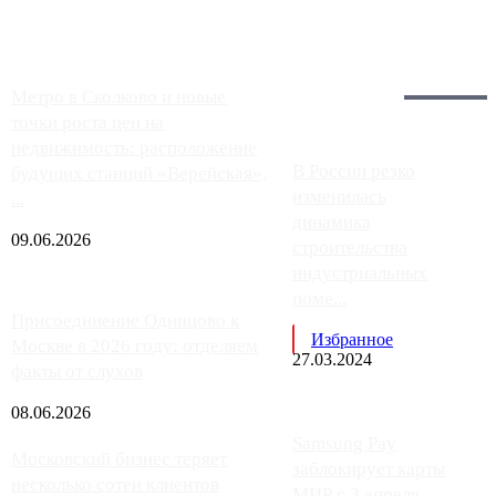
работают с ...
Загрузить больше
Главное:
Метро в Сколково и новые
точки роста цен на
недвижимость: расположение
В России резко
будущих станций «Верейская»,
изменилась
...
динамика
09.06.2026
строительства
индустриальных
поме...
Присоединение Одинцово к
Избранное
Москве в 2026 году: отделяем
27.03.2024
факты от слухов
08.06.2026
Samsung Pay
Московский бизнес теряет
заблокирует карты
несколько сотен клиентов
МИР с 3 апреля