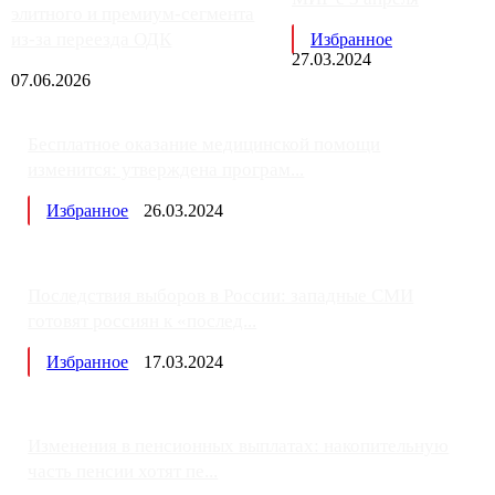
элитного и премиум-сегмента
из-за переезда ОДК
Избранное
27.03.2024
07.06.2026
Бесплатное оказание медицинской помощи
изменится: утверждена програм...
Избранное
26.03.2024
Последствия выборов в России: западные СМИ
готовят россиян к «послед...
Избранное
17.03.2024
Изменения в пенсионных выплатах: накопительную
часть пенсии хотят пе...