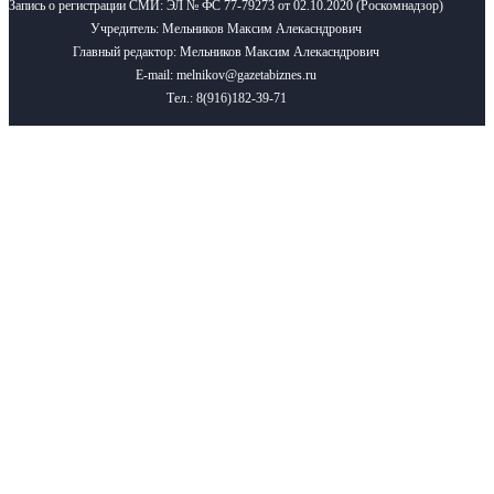
Запись о регистрации СМИ: ЭЛ № ФС 77-79273 от 02.10.2020 (Роскомнадзор)
Учредитель: Мельников Максим Алекасндрович
Главный редактор: Мельников Максим Алекасндрович
E-mail: melnikov@gazetabiznes.ru
Тел.: 8(916)182-39-71