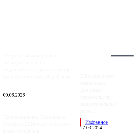
Чем ближе к центру столицы, тем ситуация на АЗС лучше.
Однако АЗС, расположенные на приличном удалении от
Москвы, имеют более видимые проблемы. Так, некоторые
заправки на ЦКАД либо не работают полностью, либо
работают с ...
Загрузить больше
Главное:
Метро в Сколково и новые
точки роста цен на
недвижимость: расположение
В России резко
будущих станций «Верейская»,
изменилась
...
динамика
09.06.2026
строительства
индустриальных
поме...
Присоединение Одинцово к
Избранное
Москве в 2026 году: отделяем
27.03.2024
факты от слухов