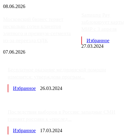
08.06.2026
Samsung Pay
Московский бизнес теряет
заблокирует карты
несколько сотен клиентов
МИР с 3 апреля
элитного и премиум-сегмента
из-за переезда ОДК
Избранное
27.03.2024
07.06.2026
Бесплатное оказание медицинской помощи
изменится: утверждена програм...
Избранное
26.03.2024
Последствия выборов в России: западные СМИ
готовят россиян к «послед...
Избранное
17.03.2024