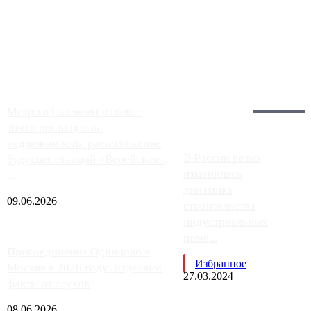
Однако АЗС, расположенные на приличном удалении от
Москвы, имеют более видимые проблемы. Так, некоторые
заправки на ЦКАД либо не работают полностью, либо
работают с ...
Загрузить больше
Главное:
Метро в Сколково и новые
точки роста цен на
недвижимость: расположение
В России резко
будущих станций «Верейская»,
изменилась
...
динамика
09.06.2026
строительства
индустриальных
поме...
Присоединение Одинцово к
Избранное
Москве в 2026 году: отделяем
27.03.2024
факты от слухов
08.06.2026