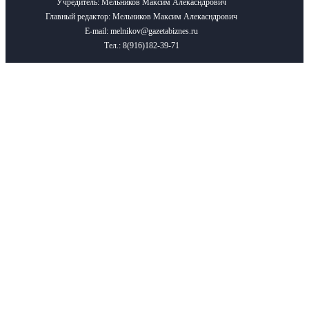
Учредитель: Мельников Максим Алекасндрович
Главный редактор: Мельников Максим Алекасндрович
E-mail: melnikov@gazetabiznes.ru
Тел.: 8(916)182-39-71