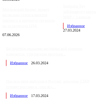
Samsung Pay
Московский бизнес теряет
заблокирует карты
несколько сотен клиентов
МИР с 3 апреля
элитного и премиум-сегмента
из-за переезда ОДК
Избранное
27.03.2024
07.06.2026
Бесплатное оказание медицинской помощи
изменится: утверждена програм...
Избранное
26.03.2024
Последствия выборов в России: западные СМИ
готовят россиян к «послед...
Избранное
17.03.2024