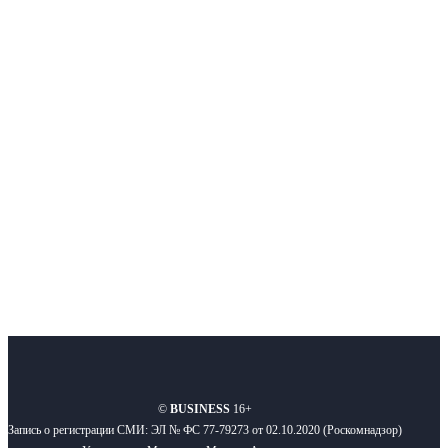
Интернет-СМИ с фокусом на события, влияющие на бизнес
Московского региона, основанное в 2009 году. Ежедневно публикуем
новости бизнеса и новости для бизнеса.
Подписывайтесь
О нас
Реклама
Вакансии
Правила
Контакты
©
BUSINESS
16+
Запись о регистрации СМИ: ЭЛ № ФС 77-79273 от 02.10.2020 (Роскомнадзор)