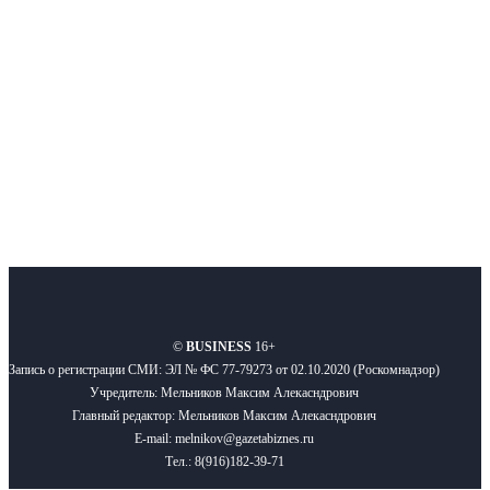
новости бизнеса и новости для бизнеса.
Подписывайтесь
О нас
Реклама
Вакансии
Правила
Контакты
©
BUSINESS
16+
Запись о регистрации СМИ: ЭЛ № ФС 77-79273 от 02.10.2020 (Роскомнадзор)
Учредитель: Мельников Максим Алекасндрович
Главный редактор: Мельников Максим Алекасндрович
E-mail: melnikov@gazetabiznes.ru
Тел.: 8(916)182-39-71