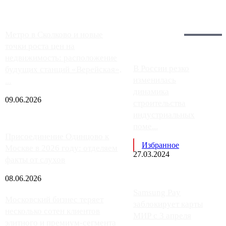
Загрузить больше
Главное:
Метро в Сколково и новые
точки роста цен на
недвижимость: расположение
В России резко
будущих станций «Верейская»,
изменилась
...
динамика
09.06.2026
строительства
индустриальных
поме...
Присоединение Одинцово к
Избранное
Москве в 2026 году: отделяем
27.03.2024
факты от слухов
08.06.2026
Samsung Pay
Московский бизнес теряет
заблокирует карты
несколько сотен клиентов
МИР с 3 апреля
элитного и премиум-сегмента