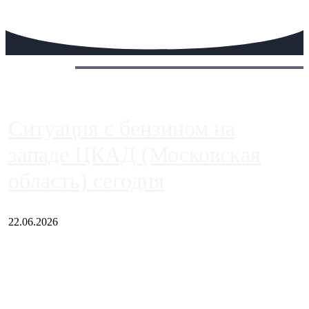
Сегодня:
Ситуация с бензином на
западе ЦКАД (Московская
область) сегодня
22.06.2026
Чем ближе к центру столицы, тем ситуация на АЗС лучше.
Однако АЗС, расположенные на приличном удалении от
Москвы, имеют более видимые проблемы. Так, некоторые
заправки на ЦКАД либо не работают полностью, либо
работают с ...