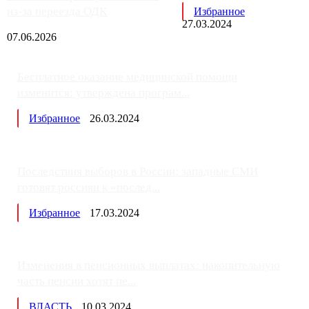
из-за переезда ОДК
Избранное
27.03.2024
07.06.2026
Бесплатное оказание медицинской помощи
изменится: утверждена програм...
Избранное
26.03.2024
Последствия выборов в России: западные СМИ
готовят россиян к «послед...
Избранное
17.03.2024
Изменения в пенсионных выплатах: накопительную
часть пенсии хотят пе...
ВЛАСТЬ
10.03.2024