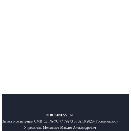
Интернет-СМИ с фокусом на события, влияющие на бизнес
Московского региона, основанное в 2009 году. Ежедневно публикуем
новости бизнеса и новости для бизнеса.
Подписывайтесь
О нас
Реклама
Вакансии
Правила
Контакты
©
BUSINESS
16+
Запись о регистрации СМИ: ЭЛ № ФС 77-79273 от 02.10.2020 (Роскомнадзор)
Учредитель: Мельников Максим Алекасндрович