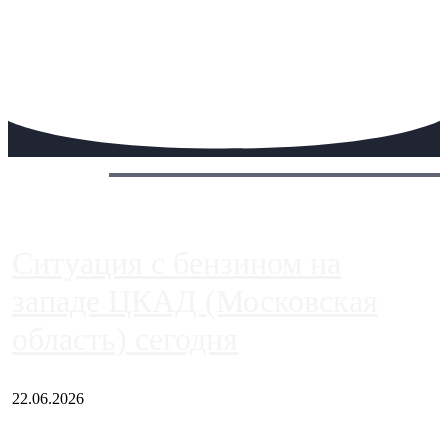
Сегодня:
Ситуация с бензином на
западе ЦКАД (Московская
область) сегодня
22.06.2026
Чем ближе к центру столицы, тем ситуация на АЗС лучше.
Однако АЗС, расположенные на приличном удалении от