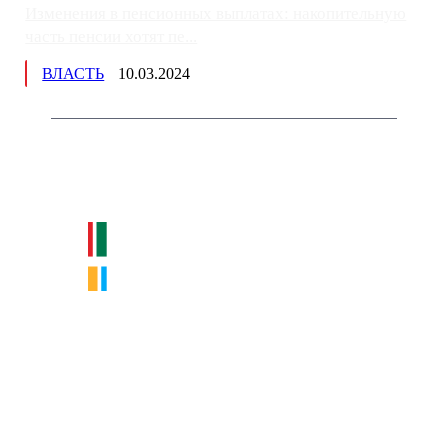
Изменения в пенсионных выплатах: накопительную
часть пенсии хотят пе...
ВЛАСТЬ
10.03.2024
Немного о нас