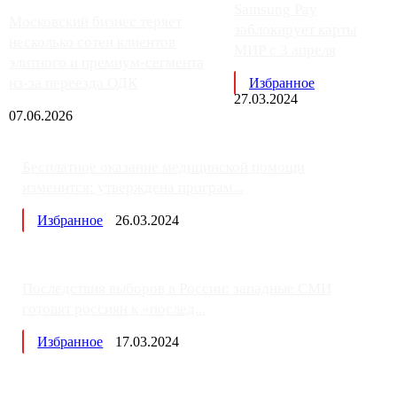
Samsung Pay
Московский бизнес теряет
заблокирует карты
несколько сотен клиентов
МИР с 3 апреля
элитного и премиум-сегмента
из-за переезда ОДК
Избранное
27.03.2024
07.06.2026
Бесплатное оказание медицинской помощи
изменится: утверждена програм...
Избранное
26.03.2024
Последствия выборов в России: западные СМИ
готовят россиян к «послед...
Избранное
17.03.2024