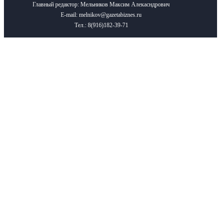
Главный редактор: Мельников Максим Алекасндрович
E-mail: melnikov@gazetabiznes.ru
Тел.: 8(916)182-39-71