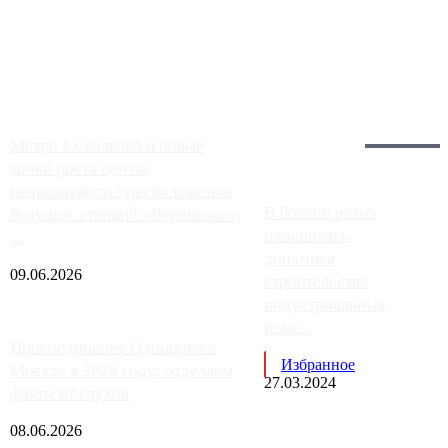
Москвы, имеют более видимые проблемы. Так, некоторые
заправки на ЦКАД либо не работают полностью, либо
работают с ...
Загрузить больше
Главное:
Метро в Сколково и новые
точки роста цен на
недвижимость: расположение
В России резко
будущих станций «Верейская»,
изменилась
...
динамика
09.06.2026
строительства
индустриальных
поме...
Присоединение Одинцово к
Избранное
Москве в 2026 году: отделяем
27.03.2024
факты от слухов
08.06.2026