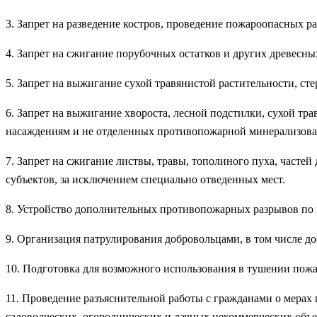
3. Запрет на разведение костров, проведение пожароопасных р
4. Запрет на сжигание порубочных остатков и других древесны
5. Запрет на выжигание сухой травянистой растительности, сте
6. Запрет на выжигание хвороста, лесной подстилки, сухой т
насаждениям и не отделенных противопожарной минерализован
7. Запрет на сжигание листвы, травы, тополиного пуха, частей
субъектов, за исключением специально отведенных мест.
8. Устройство дополнительных противопожарных разрывов по
9. Организация патрулирования добровольцами, в том числе 
10. Подготовка для возможного использования в тушении пож
11. Проведение разъяснительной работы с гражданами о мерах
садоводческих, огороднических и дачных некоммерческих объе