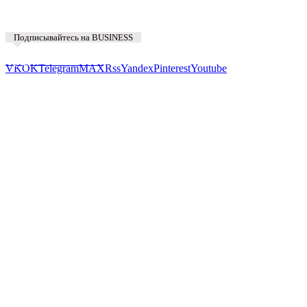
Подписывайтесь на BUSINESS
Предложить новость
VK
OK
Telegram
MAX
Rss
Yandex
Pinterest
Youtube