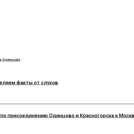
в Одинцово
деляем факты от слухов
 по присоединению Одинцово и Красногорска к Моск