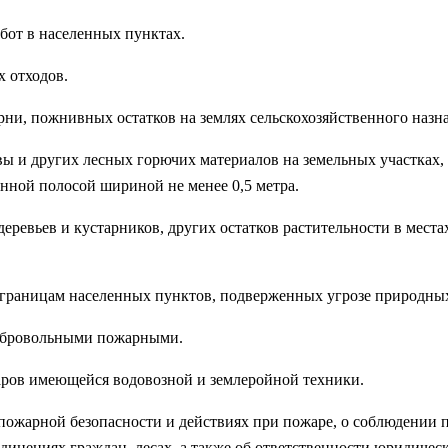
абот в населенных пунктах.
х отходов.
рни, пожнивных остатков на землях сельскохозяйственного назнач
равы и других лесных горючих материалов на земельных участка
ной полосой шириной не менее 0,5 метра.
 деревьев и кустарников, других остатков растительности в мес
 границам населенных пунктов, подверженных угрозе природны
добровольными пожарными.
аров имеющейся водовозной и землеройной техники.
 пожарной безопасности и действиях при пожаре, о соблюдении 
динениях граждан, лесах, а также об ответственности юридиче