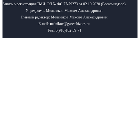
Запись о регистрации СМИ: ЭЛ № ФС 77-79273 от 02.10.2020 (Роскомнадзор)
Учредитель: Мельников Максим Алекасндрович
Главный редактор: Мельников Максим Алекасндрович
E-mail: melnikov@gazetabiznes.ru
Тел.: 8(916)182-39-71