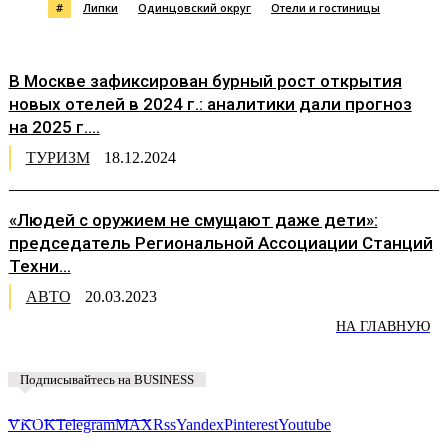
#
Липки
Одинцовский округ
Отели и гостиницы
В Москве зафиксирован бурный рост открытия
новых отелей в 2024 г.: аналитики дали прогноз
на 2025 г....
ТУРИЗМ
18.12.2024
«Людей с оружием не смущают даже дети»:
председатель Региональной Ассоциации Станций
Техни...
АВТО
20.03.2023
НА ГЛАВНУЮ
Подписывайтесь на BUSINESS
Предложить новость
VK
OK
Telegram
MAX
Rss
Yandex
Pinterest
Youtube