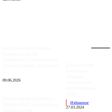
Чем ближе к центру столицы, тем ситуация на АЗС лучше.
Однако АЗС, расположенные на приличном удалении от
Москвы, имеют более видимые проблемы. Так, некоторые
заправки на ЦКАД либо не работают полностью, либо
работают с ...
Загрузить больше
Главное:
Метро в Сколково и новые
точки роста цен на
недвижимость: расположение
В России резко
будущих станций «Верейская»,
изменилась
...
динамика
09.06.2026
строительства
индустриальных
поме...
Присоединение Одинцово к
Избранное
Москве в 2026 году: отделяем
27.03.2024
факты от слухов