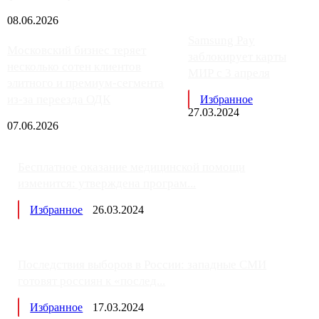
08.06.2026
Samsung Pay
Московский бизнес теряет
заблокирует карты
несколько сотен клиентов
МИР с 3 апреля
элитного и премиум-сегмента
из-за переезда ОДК
Избранное
27.03.2024
07.06.2026
Бесплатное оказание медицинской помощи
изменится: утверждена програм...
Избранное
26.03.2024
Последствия выборов в России: западные СМИ
готовят россиян к «послед...
Избранное
17.03.2024