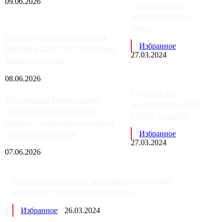
09.06.2026
строительства
индустриальных
поме...
Присоединение Одинцово к
Избранное
Москве в 2026 году: отделяем
27.03.2024
факты от слухов
08.06.2026
Samsung Pay
Московский бизнес теряет
заблокирует карты
несколько сотен клиентов
МИР с 3 апреля
элитного и премиум-сегмента
из-за переезда ОДК
Избранное
27.03.2024
07.06.2026
Бесплатное оказание медицинской помощи
изменится: утверждена програм...
Избранное
26.03.2024