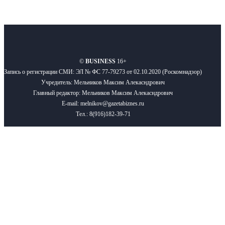
О нас
Реклама
Вакансии
Правила
Контакты
©
BUSINESS
16+
Запись о регистрации СМИ: ЭЛ № ФС 77-79273 от 02.10.2020 (Роскомнадзор)
Учредитель: Мельников Максим Алекасндрович
Главный редактор: Мельников Максим Алекасндрович
E-mail: melnikov@gazetabiznes.ru
Тел.: 8(916)182-39-71