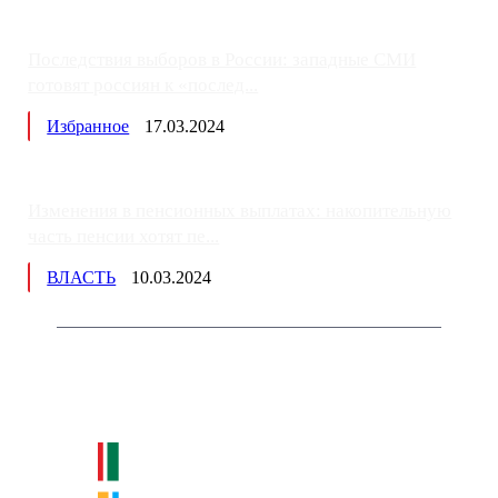
Последствия выборов в России: западные СМИ
готовят россиян к «послед...
Избранное
17.03.2024
Изменения в пенсионных выплатах: накопительную
часть пенсии хотят пе...
ВЛАСТЬ
10.03.2024