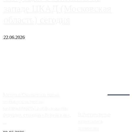
западе ЦКАД (Московская
область) сегодня
22.06.2026
Чем ближе к центру столицы, тем ситуация на АЗС лучше.
Однако АЗС, расположенные на приличном удалении от
Москвы, имеют более видимые проблемы. Так, некоторые
заправки на ЦКАД либо не работают полностью, либо
работают с ...
Загрузить больше
Главное:
Метро в Сколково и новые
точки роста цен на
недвижимость: расположение
В России резко
будущих станций «Верейская»,
изменилась
...
динамика