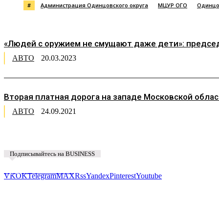
#
Администрация Одинцовского округа
МЦУР ОГО
Одинцо
«Людей с оружием не смущают даже дети»: председ
АВТО
20.03.2023
Вторая платная дорога на западе Московской обл
АВТО
24.09.2021
Подписывайтесь на BUSINESS
Предложить новость
VK
OK
Telegram
MAX
Rss
Yandex
Pinterest
Youtube