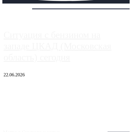
Сегодня:
Ситуация с бензином на
западе ЦКАД (Московская
область) сегодня
22.06.2026
Чем ближе к центру столицы, тем ситуация на АЗС лучше.
Однако АЗС, расположенные на приличном удалении от
Москвы, имеют более видимые проблемы. Так, некоторые
заправки на ЦКАД либо не работают полностью, либо
работают с ...
Загрузить больше