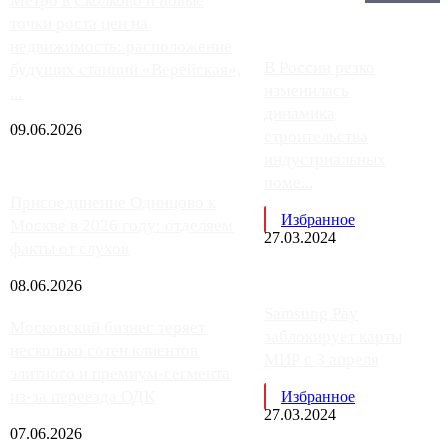
Главное:
Метро в Сколково и новые
точки роста цен на
недвижимость: расположение
В России резко
будущих станций «Верейская»,
изменилась
...
динамика
09.06.2026
строительства
индустриальных
поме...
Присоединение Одинцово к
Избранное
Москве в 2026 году: отделяем
27.03.2024
факты от слухов
08.06.2026
Samsung Pay
Московский бизнес теряет
заблокирует карты
несколько сотен клиентов
МИР с 3 апреля
элитного и премиум-сегмента
из-за переезда ОДК
Избранное
27.03.2024
07.06.2026