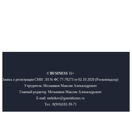
Подписывайтесь
О нас
Реклама
Вакансии
Правила
Контакты
©
BUSINESS
16+
Запись о регистрации СМИ: ЭЛ № ФС 77-79273 от 02.10.2020 (Роскомнадзор)
Учредитель: Мельников Максим Алекасндрович
Главный редактор: Мельников Максим Алекасндрович
E-mail: melnikov@gazetabiznes.ru
Тел.: 8(916)182-39-71