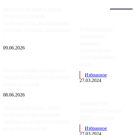
Загрузить больше
Главное:
Метро в Сколково и новые
точки роста цен на
недвижимость: расположение
В России резко
будущих станций «Верейская»,
изменилась
...
динамика
09.06.2026
строительства
индустриальных
поме...
Присоединение Одинцово к
Избранное
Москве в 2026 году: отделяем
27.03.2024
факты от слухов
08.06.2026
Samsung Pay
Московский бизнес теряет
заблокирует карты
несколько сотен клиентов
МИР с 3 апреля
элитного и премиум-сегмента
из-за переезда ОДК
Избранное
27.03.2024