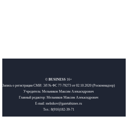
Подписывайтесь
О нас
Реклама
Вакансии
Правила
Контакты
©
BUSINESS
16+
Запись о регистрации СМИ: ЭЛ № ФС 77-79273 от 02.10.2020 (Роскомнадзор)
Учредитель: Мельников Максим Алекасндрович
Главный редактор: Мельников Максим Алекасндрович
E-mail: melnikov@gazetabiznes.ru
Тел.: 8(916)182-39-71