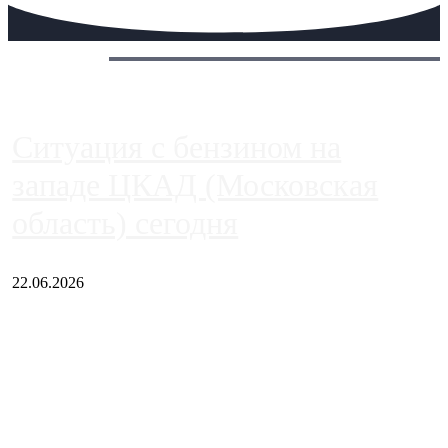
Сегодня:
Ситуация с бензином на
западе ЦКАД (Московская
область) сегодня
22.06.2026
Чем ближе к центру столицы, тем ситуация на АЗС лучше.
Однако АЗС, расположенные на приличном удалении от
Москвы, имеют более видимые проблемы. Так, некоторые
заправки на ЦКАД либо не работают полностью, либо
работают с ...