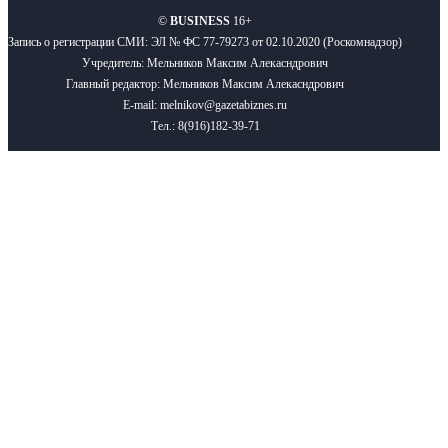
©
BUSINESS
16+
Запись о регистрации СМИ: ЭЛ № ФС 77-79273 от 02.10.2020 (Роскомнадзор)
Учредитель: Мельников Максим Алекасндрович
Главный редактор: Мельников Максим Алекасндрович
E-mail: melnikov@gazetabiznes.ru
Тел.: 8(916)182-39-71