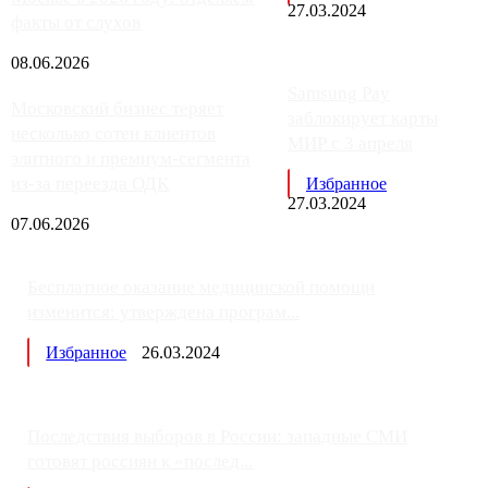
27.03.2024
факты от слухов
08.06.2026
Samsung Pay
Московский бизнес теряет
заблокирует карты
несколько сотен клиентов
МИР с 3 апреля
элитного и премиум-сегмента
из-за переезда ОДК
Избранное
27.03.2024
07.06.2026
Бесплатное оказание медицинской помощи
изменится: утверждена програм...
Избранное
26.03.2024
Последствия выборов в России: западные СМИ
готовят россиян к «послед...