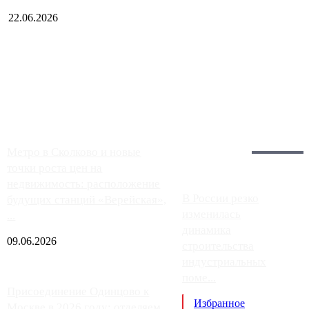
22.06.2026
Чем ближе к центру столицы, тем ситуация на АЗС лучше.
Однако АЗС, расположенные на приличном удалении от
Москвы, имеют более видимые проблемы. Так, некоторые
заправки на ЦКАД либо не работают полностью, либо
работают с ...
Загрузить больше
Главное:
Метро в Сколково и новые
точки роста цен на
недвижимость: расположение
В России резко
будущих станций «Верейская»,
изменилась
...
динамика
09.06.2026
строительства
индустриальных
поме...
Присоединение Одинцово к
Избранное
Москве в 2026 году: отделяем