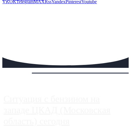
VK
OK
Telegram
MAX
Rss
Yandex
Pinterest
Youtube
Сегодня:
Ситуация с бензином на
западе ЦКАД (Московская
область) сегодня