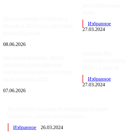
индустриальных
поме...
Присоединение Одинцово к
Избранное
Москве в 2026 году: отделяем
27.03.2024
факты от слухов
08.06.2026
Samsung Pay
Московский бизнес теряет
заблокирует карты
несколько сотен клиентов
МИР с 3 апреля
элитного и премиум-сегмента
из-за переезда ОДК
Избранное
27.03.2024
07.06.2026
Бесплатное оказание медицинской помощи
изменится: утверждена програм...
Избранное
26.03.2024