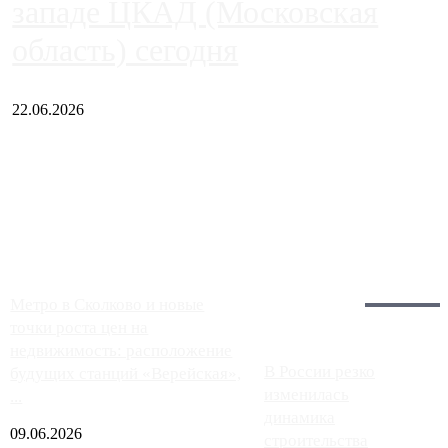
западе ЦКАД (Московская
область) сегодня
22.06.2026
Чем ближе к центру столицы, тем ситуация на АЗС лучше.
Однако АЗС, расположенные на приличном удалении от
Москвы, имеют более видимые проблемы. Так, некоторые
заправки на ЦКАД либо не работают полностью, либо
работают с ...
Загрузить больше
Главное:
Метро в Сколково и новые
точки роста цен на
недвижимость: расположение
В России резко
будущих станций «Верейская»,
изменилась
...
динамика
09.06.2026
строительства