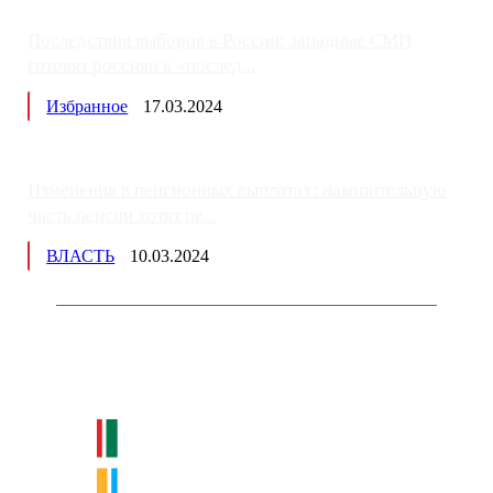
Последствия выборов в России: западные СМИ
готовят россиян к «послед...
Избранное
17.03.2024
Изменения в пенсионных выплатах: накопительную
часть пенсии хотят пе...
ВЛАСТЬ
10.03.2024