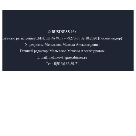
О нас
Реклама
Вакансии
Правила
Контакты
©
BUSINESS
16+
Запись о регистрации СМИ: ЭЛ № ФС 77-79273 от 02.10.2020 (Роскомнадзор)
Учредитель: Мельников Максим Алекасндрович
Главный редактор: Мельников Максим Алекасндрович
E-mail: melnikov@gazetabiznes.ru
Тел.: 8(916)182-39-71