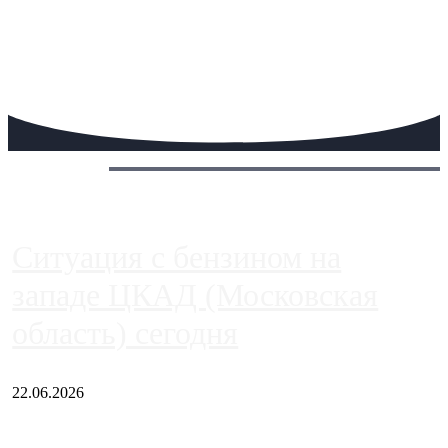
Сегодня:
Ситуация с бензином на
западе ЦКАД (Московская
область) сегодня
22.06.2026
Чем ближе к центру столицы, тем ситуация на АЗС лучше.
Однако АЗС, расположенные на приличном удалении от