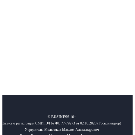
Интернет-СМИ с фокусом на события, влияющие на бизнес
Московского региона, основанное в 2009 году. Ежедневно публикуем
новости бизнеса и новости для бизнеса.
Подписывайтесь
О нас
Реклама
Вакансии
Правила
Контакты
©
BUSINESS
16+
Запись о регистрации СМИ: ЭЛ № ФС 77-79273 от 02.10.2020 (Роскомнадзор)
Учредитель: Мельников Максим Алекасндрович