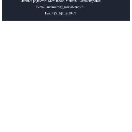
Главный редактор: Мельников Максим Алекасндрович
E-mail: melnikov@gazetabiznes.ru
Тел.: 8(916)182-39-71