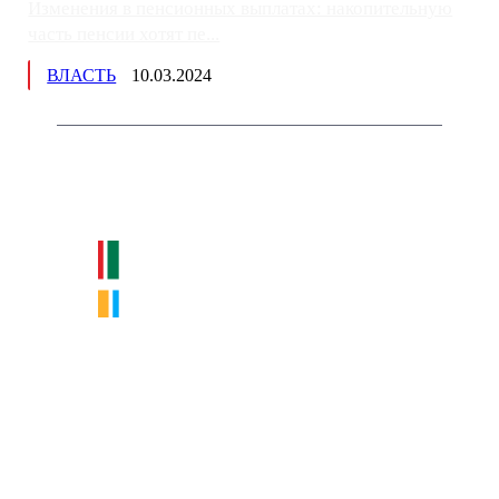
Изменения в пенсионных выплатах: накопительную
часть пенсии хотят пе...
ВЛАСТЬ
10.03.2024
Немного о нас