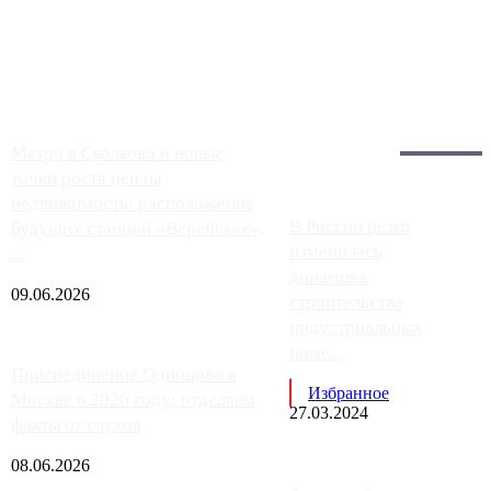
Москвы, имеют более видимые проблемы. Так, некоторые
заправки на ЦКАД либо не работают полностью, либо
работают с ...
Загрузить больше
Главное:
Метро в Сколково и новые
точки роста цен на
недвижимость: расположение
В России резко
будущих станций «Верейская»,
изменилась
...
динамика
09.06.2026
строительства
индустриальных
поме...
Присоединение Одинцово к
Избранное
Москве в 2026 году: отделяем
27.03.2024
факты от слухов
08.06.2026