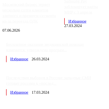
Samsung Pay
Московский бизнес теряет
заблокирует карты
несколько сотен клиентов
МИР с 3 апреля
элитного и премиум-сегмента
из-за переезда ОДК
Избранное
27.03.2024
07.06.2026
Бесплатное оказание медицинской помощи
изменится: утверждена програм...
Избранное
26.03.2024
Последствия выборов в России: западные СМИ
готовят россиян к «послед...
Избранное
17.03.2024