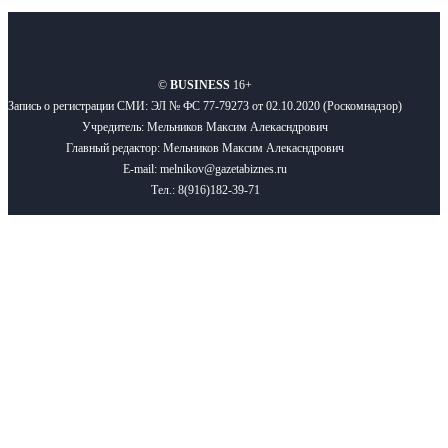
О нас
Реклама
Вакансии
Правила
Контакты
©
BUSINESS
16+
Запись о регистрации СМИ: ЭЛ № ФС 77-79273 от 02.10.2020 (Роскомнадзор)
Учредитель: Мельников Максим Алекасндрович
Главный редактор: Мельников Максим Алекасндрович
E-mail: melnikov@gazetabiznes.ru
Тел.: 8(916)182-39-71