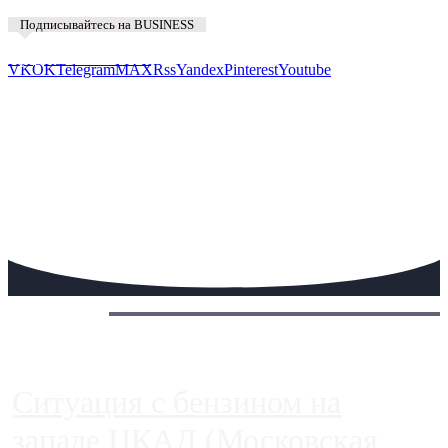
Подписывайтесь на BUSINESS
Предложить новость
VK
OK
Telegram
MAX
Rss
Yandex
Pinterest
Youtube
Сегодня:
Ситуация с бензином на
западе ЦКАД (Московская