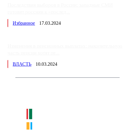
Последствия выборов в России: западные СМИ
готовят россиян к «послед...
Избранное
17.03.2024
Изменения в пенсионных выплатах: накопительную
часть пенсии хотят пе...
ВЛАСТЬ
10.03.2024