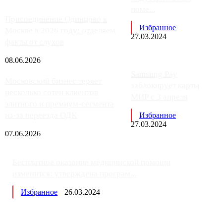
поме...
Присоединение Одинцово к
Избранное
Москве в 2026 году: отделяем
27.03.2024
факты от слухов
08.06.2026
Samsung Pay
Московский бизнес теряет
заблокирует карты
несколько сотен клиентов
МИР с 3 апреля
элитного и премиум-сегмента
из-за переезда ОДК
Избранное
27.03.2024
07.06.2026
Бесплатное оказание медицинской помощи
изменится: утверждена програм...
Избранное
26.03.2024