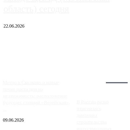
область) сегодня
22.06.2026
Чем ближе к центру столицы, тем ситуация на АЗС лучше.
Однако АЗС, расположенные на приличном удалении от
Москвы, имеют более видимые проблемы. Так, некоторые
заправки на ЦКАД либо не работают полностью, либо
работают с ...
Загрузить больше
Главное:
Метро в Сколково и новые
точки роста цен на
недвижимость: расположение
В России резко
будущих станций «Верейская»,
изменилась
...
динамика
09.06.2026
строительства
индустриальных