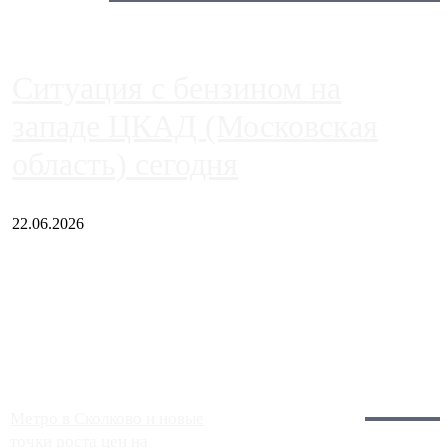
Ситуация с бензином на
западе ЦКАД (Московская
область) сегодня
22.06.2026
Чем ближе к центру столицы, тем ситуация на АЗС лучше.
Однако АЗС, расположенные на приличном удалении от
Москвы, имеют более видимые проблемы. Так, некоторые
заправки на ЦКАД либо не работают полностью, либо
работают с ...
Загрузить больше
Главное:
Метро в Сколково и новые
точки роста цен на