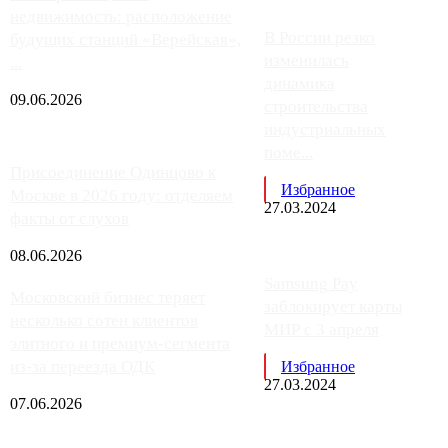
недвижимость: расположение
В России резко
будущих станций «Верейская»,
изменилась
...
динамика
09.06.2026
строительства
индустриальных
поме...
Присоединение Одинцово к
Избранное
Москве в 2026 году: отделяем
27.03.2024
факты от слухов
08.06.2026
Samsung Pay
Московский бизнес теряет
заблокирует карты
несколько сотен клиентов
МИР с 3 апреля
элитного и премиум-сегмента
из-за переезда ОДК
Избранное
27.03.2024
07.06.2026