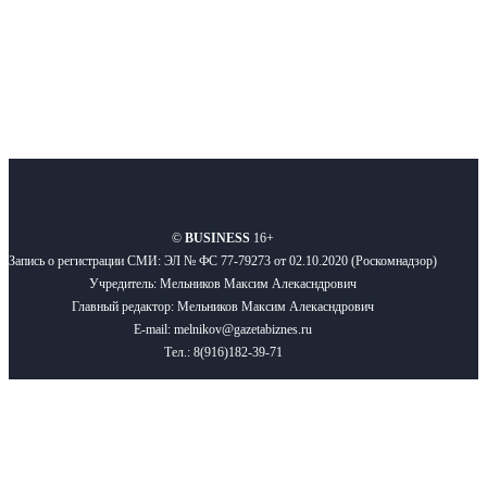
Подписывайтесь
О нас
Реклама
Вакансии
Правила
Контакты
©
BUSINESS
16+
Запись о регистрации СМИ: ЭЛ № ФС 77-79273 от 02.10.2020 (Роскомнадзор)
Учредитель: Мельников Максим Алекасндрович
Главный редактор: Мельников Максим Алекасндрович
E-mail: melnikov@gazetabiznes.ru
Тел.: 8(916)182-39-71