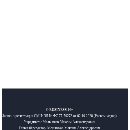
Интернет-СМИ с фокусом на события, влияющие на бизнес
Московского региона, основанное в 2009 году. Ежедневно публикуем
новости бизнеса и новости для бизнеса.
Подписывайтесь
О нас
Реклама
Вакансии
Правила
Контакты
©
BUSINESS
16+
Запись о регистрации СМИ: ЭЛ № ФС 77-79273 от 02.10.2020 (Роскомнадзор)
Учредитель: Мельников Максим Алекасндрович
Главный редактор: Мельников Максим Алекасндрович