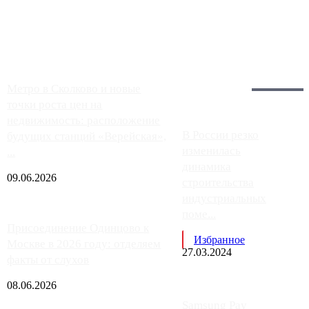
заправки на ЦКАД либо не работают полностью, либо
работают с ...
Загрузить больше
Главное:
Метро в Сколково и новые
точки роста цен на
недвижимость: расположение
В России резко
будущих станций «Верейская»,
изменилась
...
динамика
09.06.2026
строительства
индустриальных
поме...
Присоединение Одинцово к
Избранное
Москве в 2026 году: отделяем
27.03.2024
факты от слухов
08.06.2026
Samsung Pay