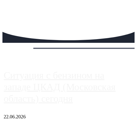
Сегодня:
Ситуация с бензином на
западе ЦКАД (Московская
область) сегодня
22.06.2026
Чем ближе к центру столицы, тем ситуация на АЗС лучше.
Однако АЗС, расположенные на приличном удалении от
Москвы, имеют более видимые проблемы. Так, некоторые