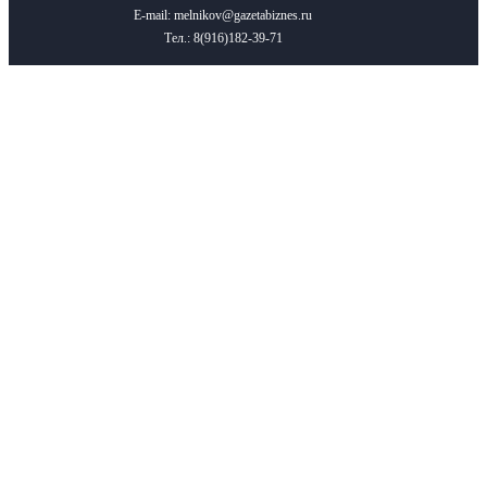
E-mail: melnikov@gazetabiznes.ru
Тел.: 8(916)182-39-71