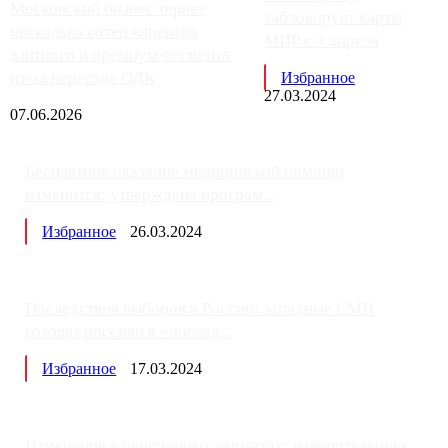
Московский бизнес теряет
заблокирует карты
несколько сотен клиентов
МИР с 3 апреля
элитного и премиум-сегмента
из-за переезда ОДК
Избранное
27.03.2024
07.06.2026
Бесплатное оказание медицинской помощи
изменится: утверждена програм...
Избранное
26.03.2024
Последствия выборов в России: западные СМИ
готовят россиян к «послед...
Избранное
17.03.2024
Изменения в пенсионных выплатах: накопительную