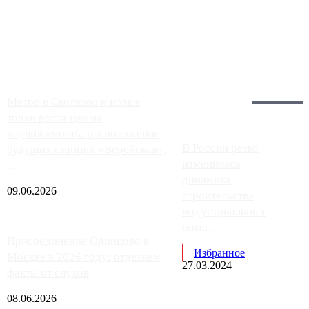
Москвы, имеют более видимые проблемы. Так, некоторые
заправки на ЦКАД либо не работают полностью, либо
работают с ...
Загрузить больше
Главное:
Метро в Сколково и новые
точки роста цен на
недвижимость: расположение
В России резко
будущих станций «Верейская»,
изменилась
...
динамика
09.06.2026
строительства
индустриальных
поме...
Присоединение Одинцово к
Избранное
Москве в 2026 году: отделяем
27.03.2024
факты от слухов
08.06.2026