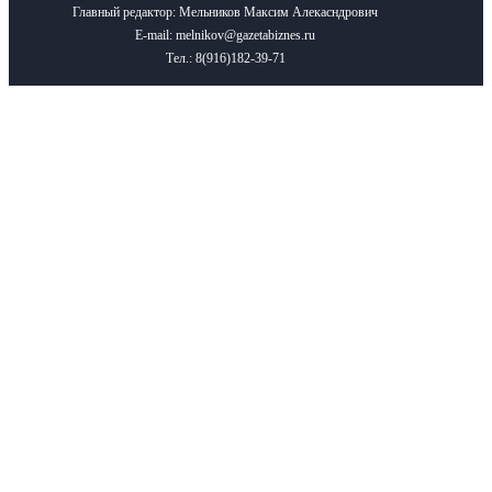
Главный редактор: Мельников Максим Алекасндрович
E-mail: melnikov@gazetabiznes.ru
Тел.: 8(916)182-39-71