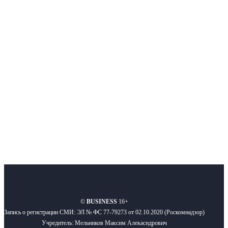
Интернет-СМИ с фокусом на события, влияющие на бизнес
Московского региона, основанное в 2009 году. Ежедневно публикуем
новости бизнеса и новости для бизнеса.
Подписывайтесь
О нас
Реклама
Вакансии
Правила
Контакты
©
BUSINESS
16+
Запись о регистрации СМИ: ЭЛ № ФС 77-79273 от 02.10.2020 (Роскомнадзор)
Учредитель: Мельников Максим Алекасндрович