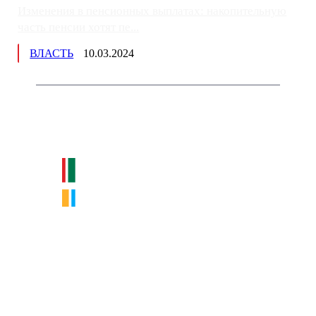
Изменения в пенсионных выплатах: накопительную
часть пенсии хотят пе...
ВЛАСТЬ
10.03.2024
Немного о нас