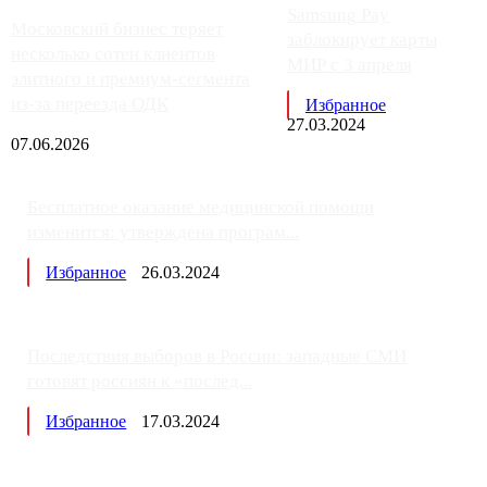
Samsung Pay
Московский бизнес теряет
заблокирует карты
несколько сотен клиентов
МИР с 3 апреля
элитного и премиум-сегмента
из-за переезда ОДК
Избранное
27.03.2024
07.06.2026
Бесплатное оказание медицинской помощи
изменится: утверждена програм...
Избранное
26.03.2024
Последствия выборов в России: западные СМИ
готовят россиян к «послед...
Избранное
17.03.2024