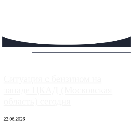
Сегодня:
Ситуация с бензином на
западе ЦКАД (Московская
область) сегодня
22.06.2026
Чем ближе к центру столицы, тем ситуация на АЗС лучше.
Однако АЗС, расположенные на приличном удалении от