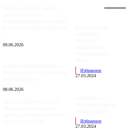
Загрузить больше
Главное:
Метро в Сколково и новые
точки роста цен на
недвижимость: расположение
В России резко
будущих станций «Верейская»,
изменилась
...
динамика
09.06.2026
строительства
индустриальных
поме...
Присоединение Одинцово к
Избранное
Москве в 2026 году: отделяем
27.03.2024
факты от слухов
08.06.2026
Samsung Pay
Московский бизнес теряет
заблокирует карты
несколько сотен клиентов
МИР с 3 апреля
элитного и премиум-сегмента
из-за переезда ОДК
Избранное
27.03.2024