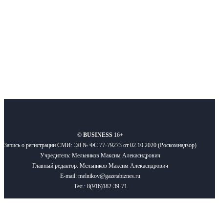
Подписывайтесь
О нас
Реклама
Вакансии
Правила
Контакты
©
BUSINESS
16+
Запись о регистрации СМИ: ЭЛ № ФС 77-79273 от 02.10.2020 (Роскомнадзор)
Учредитель: Мельников Максим Алекасндрович
Главный редактор: Мельников Максим Алекасндрович
E-mail: melnikov@gazetabiznes.ru
Тел.: 8(916)182-39-71