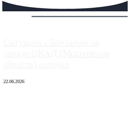
Сегодня:
Ситуация с бензином на
западе ЦКАД (Московская
область) сегодня
22.06.2026
Чем ближе к центру столицы, тем ситуация на АЗС лучше.
Однако АЗС, расположенные на приличном удалении от
Москвы, имеют более видимые проблемы. Так, некоторые
заправки на ЦКАД либо не работают полностью, либо
работают с ...