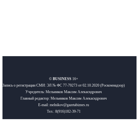
Подписывайтесь
О нас
Реклама
Вакансии
Правила
Контакты
©
BUSINESS
16+
Запись о регистрации СМИ: ЭЛ № ФС 77-79273 от 02.10.2020 (Роскомнадзор)
Учредитель: Мельников Максим Алекасндрович
Главный редактор: Мельников Максим Алекасндрович
E-mail: melnikov@gazetabiznes.ru
Тел.: 8(916)182-39-71