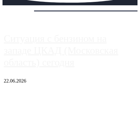
Сегодня:
Ситуация с бензином на
западе ЦКАД (Московская
область) сегодня
22.06.2026
Чем ближе к центру столицы, тем ситуация на АЗС лучше.
Однако АЗС, расположенные на приличном удалении от
Москвы, имеют более видимые проблемы. Так, некоторые
заправки на ЦКАД либо не работают полностью, либо
работают с ...
Загрузить больше