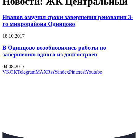
Новости: ЖК Центральный
Иванов озвучил сроки завершения реновации 3-
го микрорайона Одинцово
18.10.2017
В Одинцово возобновились работы по
завершению одного из долгостроев
04.08.2017
VK
OK
Telegram
MAX
Rss
Yandex
Pinterest
Youtube