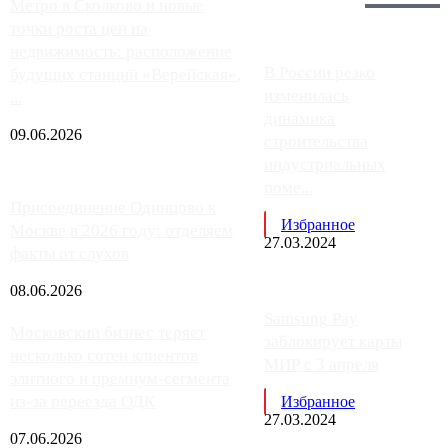
Главное:
Метро в Сколково и новые
точки роста цен на
недвижимость: расположение
В России резко
будущих станций «Верейская»,
изменилась
...
динамика
09.06.2026
строительства
индустриальных
поме...
Присоединение Одинцово к
Избранное
Москве в 2026 году: отделяем
27.03.2024
факты от слухов
08.06.2026
Samsung Pay
Московский бизнес теряет
заблокирует карты
несколько сотен клиентов
МИР с 3 апреля
элитного и премиум-сегмента
из-за переезда ОДК
Избранное
27.03.2024
07.06.2026