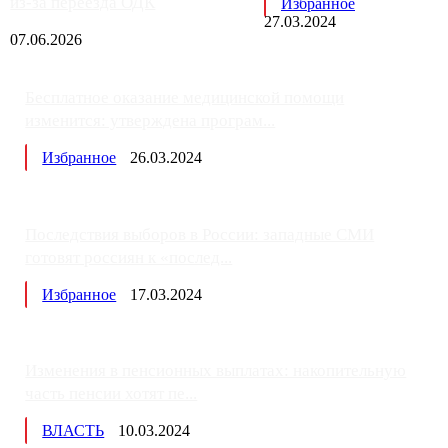
из-за переезда ОДК
Избранное
27.03.2024
07.06.2026
Бесплатное оказание медицинской помощи
изменится: утверждена програм...
Избранное
26.03.2024
Последствия выборов в России: западные СМИ
готовят россиян к «послед...
Избранное
17.03.2024
Изменения в пенсионных выплатах: накопительную
часть пенсии хотят пе...
ВЛАСТЬ
10.03.2024