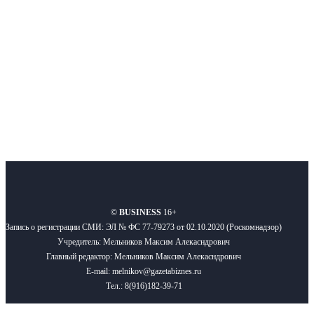
Подписывайтесь
О нас
Реклама
Вакансии
Правила
Контакты
©
BUSINESS
16+
Запись о регистрации СМИ: ЭЛ № ФС 77-79273 от 02.10.2020 (Роскомнадзор)
Учредитель: Мельников Максим Алекасндрович
Главный редактор: Мельников Максим Алекасндрович
E-mail: melnikov@gazetabiznes.ru
Тел.: 8(916)182-39-71