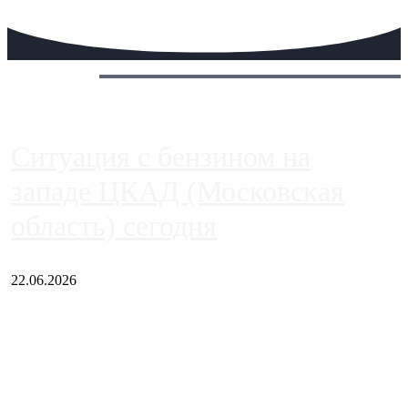
Сегодня:
Ситуация с бензином на
западе ЦКАД (Московская
область) сегодня
22.06.2026
Чем ближе к центру столицы, тем ситуация на АЗС лучше.
Однако АЗС, расположенные на приличном удалении от
Москвы, имеют более видимые проблемы. Так, некоторые
заправки на ЦКАД либо не работают полностью, либо
работают с ...