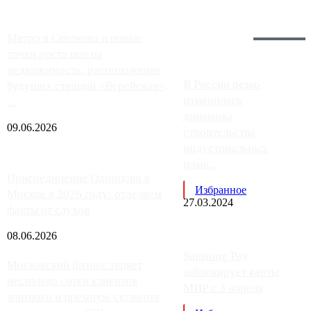
Загрузить больше
Главное:
Метро в Сколково и новые
точки роста цен на
недвижимость: расположение
В России резко
будущих станций «Верейская»,
изменилась
...
динамика
09.06.2026
строительства
индустриальных
поме...
Присоединение Одинцово к
Избранное
Москве в 2026 году: отделяем
27.03.2024
факты от слухов
08.06.2026
Samsung Pay
Московский бизнес теряет
заблокирует карты
несколько сотен клиентов
МИР с 3 апреля
элитного и премиум-сегмента